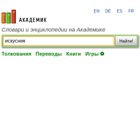
EN
DE
ES
FR
academic.ru
Словари и энциклопедии на Академике
Найти!
Толкования
Переводы
Книги
Игры ⚽