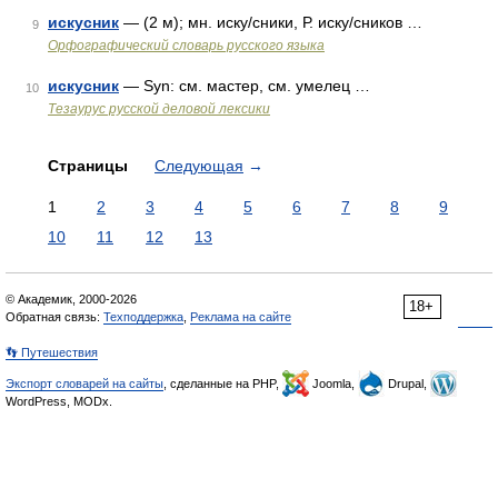
искусник
— (2 м); мн. иску/сники, Р. иску/сников …
9
Орфографический словарь русского языка
искусник
— Syn: см. мастер, см. умелец …
10
Тезаурус русской деловой лексики
Страницы
Следующая
→
1
2
3
4
5
6
7
8
9
10
11
12
13
© Академик, 2000-2026
18+
Обратная связь:
Техподдержка
,
Реклама на сайте
👣 Путешествия
Экспорт словарей на сайты
, сделанные на PHP,
Joomla,
Drupal,
WordPress, MODx.