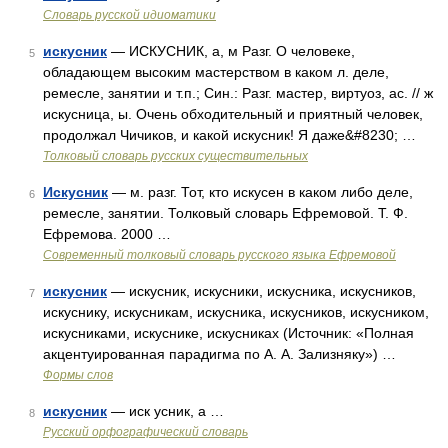
Словарь русской идиоматики
искусник
— ИСКУСНИК, а, м Разг. О человеке,
5
обладающем высоким мастерством в каком л. деле,
ремесле, занятии и т.п.; Син.: Разг. мастер, виртуоз, ас. // ж
искусница, ы. Очень обходительный и приятный человек,
продолжал Чичиков, и какой искусник! Я даже&#8230; …
Толковый словарь русских существительных
Искусник
— м. разг. Тот, кто искусен в каком либо деле,
6
ремесле, занятии. Толковый словарь Ефремовой. Т. Ф.
Ефремова. 2000 …
Современный толковый словарь русского языка Ефремовой
искусник
— искусник, искусники, искусника, искусников,
7
искуснику, искусникам, искусника, искусников, искусником,
искусниками, искуснике, искусниках (Источник: «Полная
акцентуированная парадигма по А. А. Зализняку») …
Формы слов
искусник
— иск усник, а …
8
Русский орфографический словарь