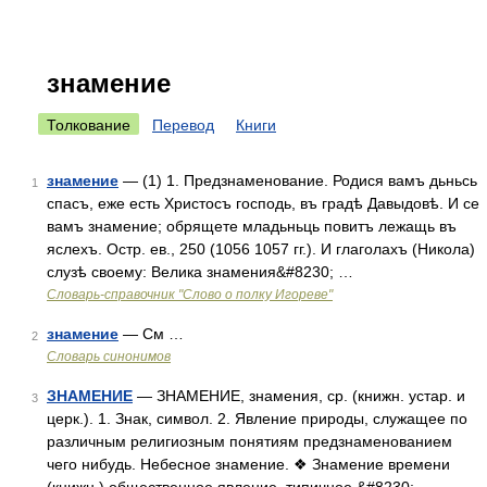
знамение
Толкование
Перевод
Книги
знамение
— (1) 1. Предзнаменование. Родися вамъ дьньсь
1
спасъ, еже есть Христосъ господь, въ градѣ Давыдовѣ. И се
вамъ знамение; обрящете младьньць повитъ лежащь въ
яслехъ. Остр. ев., 250 (1056 1057 гг.). И глаголахъ (Никола)
слузѣ своему: Велика знамения&#8230; …
Словарь-справочник "Слово о полку Игореве"
знамение
— См …
2
Словарь синонимов
ЗНАМЕНИЕ
— ЗНАМЕНИЕ, знамения, ср. (книжн. устар. и
3
церк.). 1. Знак, символ. 2. Явление природы, служащее по
различным религиозным понятиям предзнаменованием
чего нибудь. Небесное знамение. ❖ Знамение времени