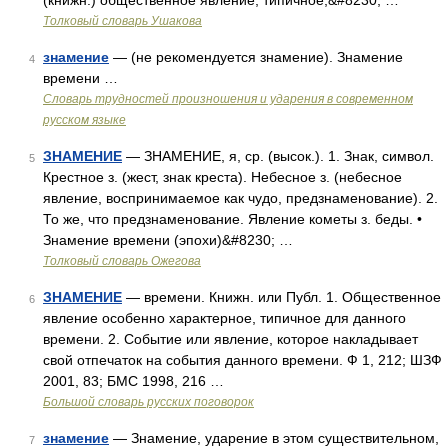
(книжн.) общественное явление, типичное,&#8230; …
Толковый словарь Ушакова
знамение
— (не рекомендуется знамение). Знамение
4
времени …
Словарь трудностей произношения и ударения в современном
русском языке
ЗНАМЕНИЕ
— ЗНАМЕНИЕ, я, ср. (высок.). 1. Знак, символ.
5
Крестное з. (жест, знак креста). Небесное з. (небесное
явление, воспринимаемое как чудо, предзнаменование). 2.
То же, что предзнаменование. Явление кометы з. беды. •
Знамение времени (эпохи)&#8230; …
Толковый словарь Ожегова
ЗНАМЕНИЕ
— времени. Книжн. или Публ. 1. Общественное
6
явление особенно характерное, типичное для данного
времени. 2. Событие или явление, которое накладывает
свой отпечаток на события данного времени. Ф 1, 212; ШЗФ
2001, 83; БМС 1998, 216 …
Большой словарь русских поговорок
знамение
— Знамение, ударение в этом существительном,
7