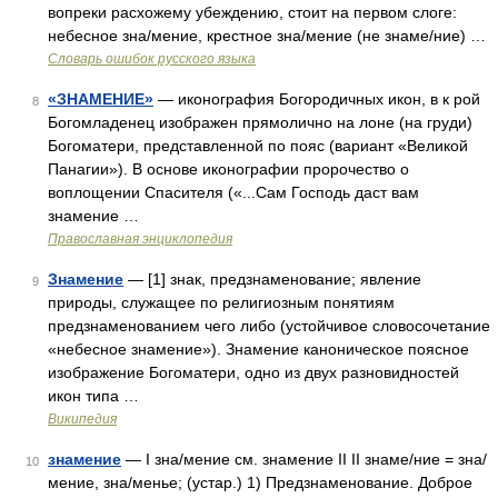
вопреки расхожему убеждению, стоит на первом слоге:
небесное зна/мение, крестное зна/мение (не знаме/ние) …
Словарь ошибок русского языка
«ЗНАМЕНИЕ»
— иконография Богородичных икон, в к рой
8
Богомладенец изображен прямолично на лоне (на груди)
Богоматери, представленной по пояс (вариант «Великой
Панагии»). В основе иконографии пророчество о
воплощении Спасителя («...Сам Господь даст вам
знамение …
Православная энциклопедия
Знамение
— [1] знак, предзнаменование; явление
9
природы, служащее по религиозным понятиям
предзнаменованием чего либо (устойчивое словосочетание
«небесное знамение»). Знамение каноническое поясное
изображение Богоматери, одно из двух разновидностей
икон типа …
Википедия
знамение
— I зна/мение см. знамение II II знаме/ние = зна/
10
мение, зна/менье; (устар.) 1) Предзнаменование. Доброе