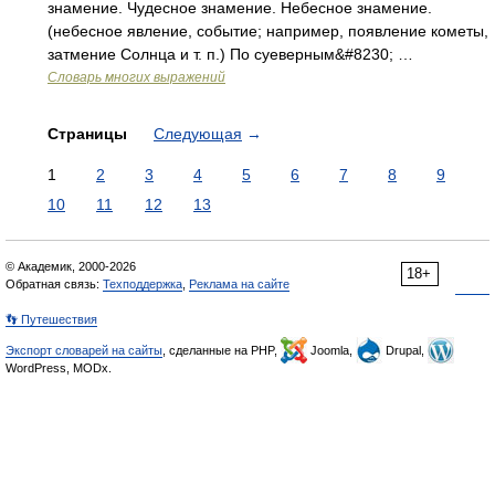
знамение. Чудесное знамение. Небесное знамение.
(небесное явление, событие; например, появление кометы,
затмение Солнца и т. п.) По суеверным&#8230; …
Словарь многих выражений
Страницы
Следующая
→
1
2
3
4
5
6
7
8
9
10
11
12
13
© Академик, 2000-2026
18+
Обратная связь:
Техподдержка
,
Реклама на сайте
👣 Путешествия
Экспорт словарей на сайты
, сделанные на PHP,
Joomla,
Drupal,
WordPress, MODx.