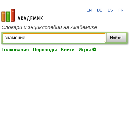
EN
DE
ES
FR
academic.ru
Словари и энциклопедии на Академике
Найти!
Толкования
Переводы
Книги
Игры ⚽