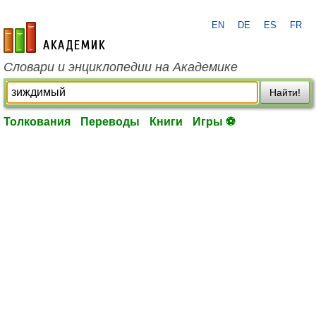
EN
DE
ES
FR
academic.ru
Словари и энциклопедии на Академике
Найти!
Толкования
Переводы
Книги
Игры ⚽