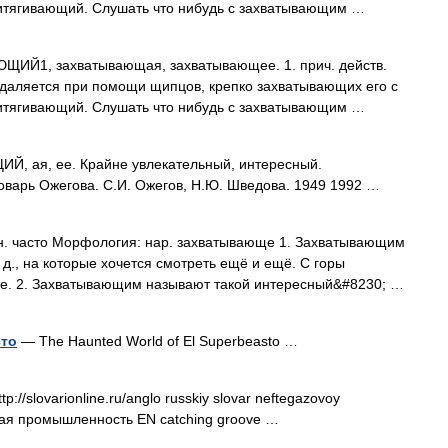
ритягивающий. Слушать что нибудь с захватывающим …
ИЙ1, захватывающая, захватывающее. 1. прич. действ.
уб удаляется при помощи щипцов, крепко захватывающих его с
ритягивающий. Слушать что нибудь с захватывающим …
 ая, ее. Крайне увлекательный, интересный.
варь Ожегова. С.И. Ожегов, Н.Ю. Шведова. 1949 1992 …
вн. часто Морфология: нар. захватывающе 1. Захватывающим
 д., на которые хочется смотреть ещё и ещё. С горы
е. 2. Захватывающим называют такой интересный&#8230; …
сто
— The Haunted World of El Superbeasto …
p://slovarionline.ru/anglo russkiy slovar neftegazovoy
овая промышленность EN catching groove …