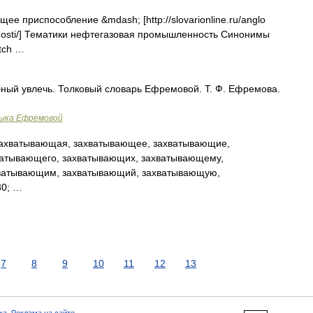
ее приспособление &mdash; [http://slovarionline.ru/anglo
ennosti/] Тематики нефтегазовая промышленность Синонимы
tch …
бный увлечь. Толковый словарь Ефремовой. Т. Ф. Ефремова.
зыка Ефремовой
ахватывающая, захватывающее, захватывающие,
ватывающего, захватывающих, захватывающему,
ватывающим, захватывающий, захватывающую,
30; …
7
8
9
10
11
12
13