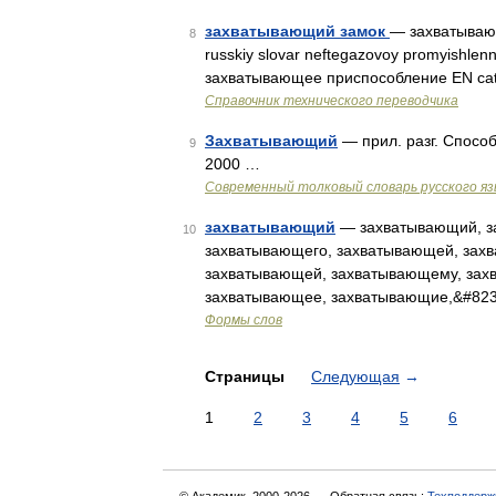
захватывающий замок
— захватывающ
8
russkiy slovar neftegazovoy promyishl
захватывающее приспособление EN ca
Справочник технического переводчика
Захватывающий
— прил. разг. Спосо
9
2000 …
Современный толковый словарь русского я
захватывающий
— захватывающий, з
10
захватывающего, захватывающей, зах
захватывающей, захватывающему, зах
захватывающее, захватывающие,&#82
Формы слов
Страницы
Следующая
→
1
2
3
4
5
6