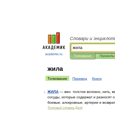
Словари и энциклоп
academic.ru
Толкования
Переводы
жила
Толкование
Перевод
Книги
ЖИЛА
— жен. толстое волокно, нить, в
1
сосуды, которые содержат и разносят с
боевые, алокровные, артерии и возвра
Толковый словарь Даля