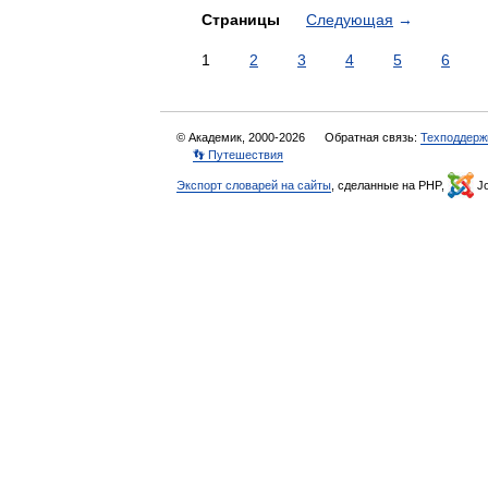
Страницы
Следующая
→
1
2
3
4
5
6
© Академик, 2000-2026
Обратная связь:
Техподдерж
👣 Путешествия
Экспорт словарей на сайты
, сделанные на PHP,
Jo