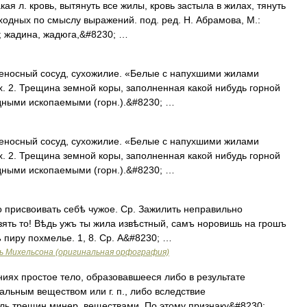
кая л. кровь, вытянуть все жилы, кровь застыла в жилах, тянуть
ходных по смыслу выражений. под. ред. Н. Абрамова, М.:
т; жадина, жадюга,&#8230; …
веносный сосуд, сухожилие. «Белые с напухшими жилами
х. 2. Трещина земной коры, заполненная какой нибудь горной
ными ископаемыми (горн.).&#8230; …
веносный сосуд, сухожилие. «Белые с напухшими жилами
х. 2. Трещина земной коры, заполненная какой нибудь горной
ными ископаемыми (горн.).&#8230; …
 присвоивать себѣ чужое. Ср. Зажилить неправильно
взять то! Вѣдь ужъ ты жила извѣстный, самъ норовишь на грошъ
ъ пиру похмелье. 1, 8. Ср. А&#8230; …
ь Михельсона (оригинальная орфография)
иях простое тело, образовавшееся либо в результате
льным веществом или г. п., либо вследствие
оль трещин минер. веществами. По этому признаку&#8230; …