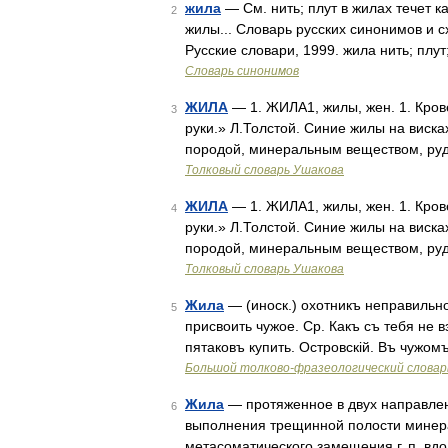
жила
— См. нить; плут в жилах течет ка
2
жилы... Словарь русских синонимов и с
Русские словари, 1999. жила нить; плу
Словарь синонимов
ЖИЛА
— 1. ЖИЛА1, жилы, жен. 1. Кро
3
руки.» Л.Толстой. Синие жилы на виска
породой, минеральным веществом, руд
Толковый словарь Ушакова
ЖИЛА
— 1. ЖИЛА1, жилы, жен. 1. Кро
4
руки.» Л.Толстой. Синие жилы на виска
породой, минеральным веществом, руд
Толковый словарь Ушакова
Жила
— (иноск.) охотникъ неправильно
5
присвоить чужое. Ср. Какъ съ тебя не 
пятаковъ купить. Островскій. Въ чужом
Большой толково-фразеологический словар
Жила
— протяженное в двух направлен
6
выполнения трещинной полости минера
метасоматического замещения г. п. вд