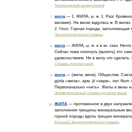
Геологическая энциклопедия
жила
— 1. ЖИЛА, ы; ж. 1. Разг. Кровен
7
жилами). На виске вздулась ж. В жилах к
2. Геол. Горная порода, заполняющая
Энциклопедический словарь
жила
— ЖИЛА, ы, ж. и в зн. сказ. Нечт
8
Сейчас пива хлопнуть (выпить) это сама
удовольствием. Не в жилу что сделать,
Словарь русского арго
жила
— (жила, вена). Общеслав. Считает
9
gýsla «жила», арм. jil «нерв», лат. filum 
Первоначально «нить». Жилы и вены на
Этимологический словарь русского языка
ЖИЛА
— протяженное в двух направлен
10
заполнения трещины минеральным вещ
горной породы вдоль трещин минерал
Большой Энциклопедический словарь