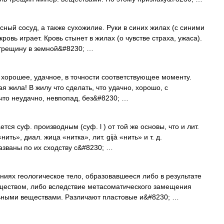
осный сосуд, а также сухожилие. Руки в синих жилах (с синими
ровь играет. Кровь стынет в жилах (о чувстве страха, ужаса).
 трещину в земной&#8230; …
о хорошее, удачное, в точности соответствующее моменту.
я жила! В жилу что сделать, что удачно, хорошо, с
 что неудачно, невпопад, без&#8230; …
ся суф. производным (суф. l ) от той же основы, что и лит.
«нить», диал. жица «нитка», лит. gijà «нить» и т. д.
званы по их сходству с&#8230; …
иях геологическое тело, образовавшееся либо в результате
еством, либо вследствие метасоматического замещения
ьными веществами. Различают пластовые и&#8230; …