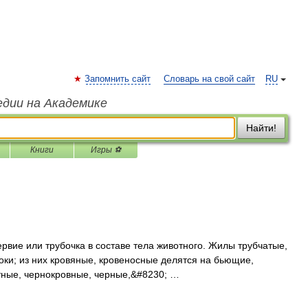
Запомнить сайт
Словарь на свой сайт
RU
едии на Академике
Найти!
Книги
Игры ⚽
ервие или трубочка в составе тела животного. Жилы трубчатые,
оки; из них кровяные, кровеносные делятся на бьющие,
тные, чернокровные, черные,&#8230; …