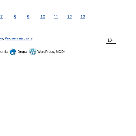
7
8
9
10
11
12
13
ка
,
Реклама на сайте
18+
omla,
Drupal,
WordPress, MODx.