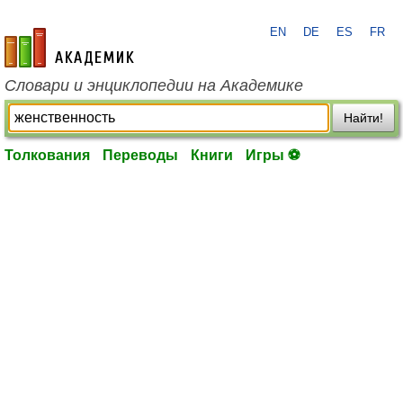
EN
DE
ES
FR
academic.ru
Словари и энциклопедии на Академике
Найти!
Толкования
Переводы
Книги
Игры ⚽