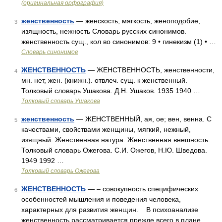
(оригинальная орфография)
женственность
— женскость, мягкость, женоподобие,
3
изящность, нежность Словарь русских синонимов.
женственность сущ., кол во синонимов: 9 • гинекизм (1) • …
Словарь синонимов
ЖЕНСТВЕННОСТЬ
— ЖЕНСТВЕННОСТЬ, женственности,
4
мн. нет, жен. (книжн.). отвлеч. сущ. к женственный.
Толковый словарь Ушакова. Д.Н. Ушаков. 1935 1940 …
Толковый словарь Ушакова
женственность
— ЖЕНСТВЕННЫЙ, ая, ое; вен, венна. С
5
качествами, свойствами женщины, мягкий, нежный,
изящный. Женственная натура. Женственная внешность.
Толковый словарь Ожегова. С.И. Ожегов, Н.Ю. Шведова.
1949 1992 …
Толковый словарь Ожегова
ЖЕНСТВЕННОСТЬ
— – совокупность специфических
6
особенностей мышления и поведения человека,
характерных для развития женщин. В психоанализе
женственность рассматривается прежде всего в плане