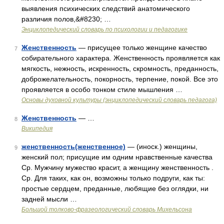
выявления психических следствий анатомического
различия полов,&#8230; …
Энциклопедический словарь по психологии и педагогике
Женственность
— присущее только женщине качество
7
собирательного характера. Женственность проявляется как
мягкость, нежность, искренность, скромность, преданность,
доброжелательность, покорность, терпение, покой. Все это
проявляется в особо тонком стиле мышления …
Основы духовной культуры (энциклопедический словарь педагога)
Женственность
— …
8
Википедия
женственность(женственное)
— (иноск.) женщины,
9
женский пол; присущие им одним нравственные качества
Ср. Мужчину мужество красит, а женщину женственность .
Ср. Для таких, как он, возможны только подруги, как ты:
простые сердцем, преданные, любящие без оглядки, ни
задней мысли …
Большой толково-фразеологический словарь Михельсона