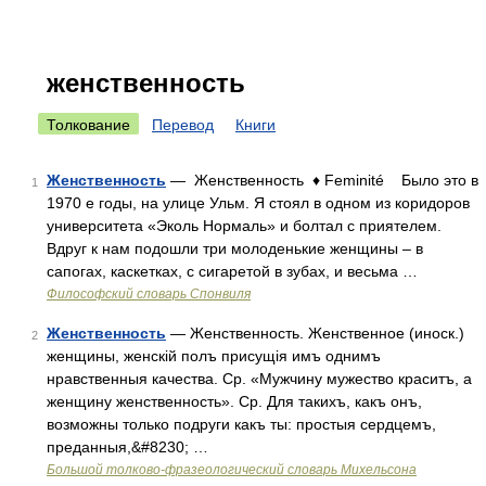
женственность
Толкование
Перевод
Книги
Женственность
— Женственность ♦ Feminité Было это в
1
1970 е годы, на улице Ульм. Я стоял в одном из коридоров
университета «Эколь Нормаль» и болтал с приятелем.
Вдруг к нам подошли три молоденькие женщины – в
сапогах, каскетках, с сигаретой в зубах, и весьма …
Философский словарь Спонвиля
Женственность
— Женственность. Женственное (иноск.)
2
женщины, женскій полъ присущія имъ однимъ
нравственныя качества. Ср. «Мужчину мужество краситъ, а
женщину женственность». Ср. Для такихъ, какъ онъ,
возможны только подруги какъ ты: простыя сердцемъ,
преданныя,&#8230; …
Большой толково-фразеологический словарь Михельсона