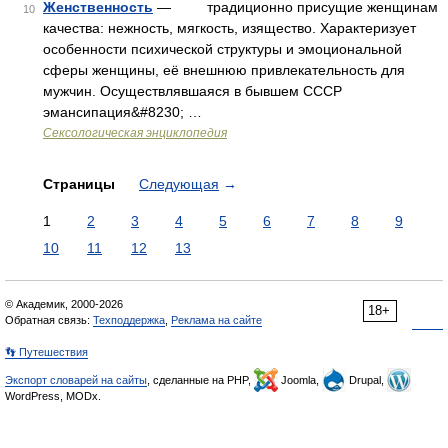
Женственность
— традиционно присущие женщинам
10
качества: нежность, мягкость, изящество. Характеризует
особенности психической структуры и эмоциональной
сферы женщины, её внешнюю привлекательность для
мужчин. Осуществлявшаяся в бывшем СССР
эмансипация&#8230; …
Сексологическая энциклопедия
Страницы
Следующая
→
1
2
3
4
5
6
7
8
9
10
11
12
13
© Академик, 2000-2026
18+
Обратная связь:
Техподдержка
,
Реклама на сайте
👣 Путешествия
Экспорт словарей на сайты
, сделанные на PHP,
Joomla,
Drupal,
WordPress, MODx.