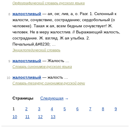
Орфографический словарь русского языка
жалостливый
— ая, ое; лив, а, о. Разг. 1. Склонный к
8
жалости, сочувствию, состраданию; сердобольный (о
человеке). Такая ж ая, всем бедным сочувствует! Ж.
человек. Не в меру жалостлив. // Выражающий жалость,
сострадание. Ж. взгляд. Ж ая улыбка. 2.
Печальный,&#8230; …
Энциклопедический словарь
жалостливый
— Жалость …
9
Словарь синонимов русского языка
жалостливый
— жалость …
10
Словарь-тезаурус синонимов русской речи
Страницы
Следующая
→
1
2
3
4
5
6
7
8
9
10
11
12
13