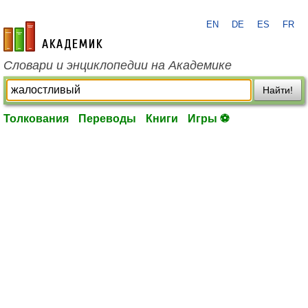
EN
DE
ES
FR
academic.ru
Словари и энциклопедии на Академике
Найти!
Толкования
Переводы
Книги
Игры ⚽