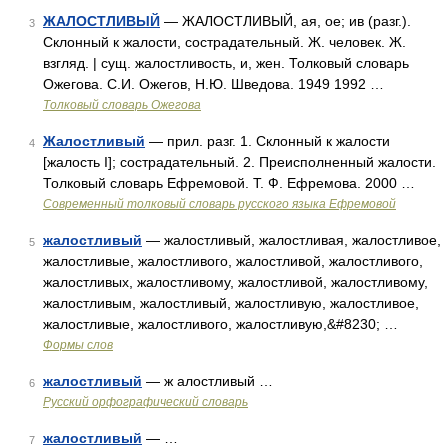
ЖАЛОСТЛИВЫЙ
— ЖАЛОСТЛИВЫЙ, ая, ое; ив (разг.).
3
Склонный к жалости, сострадательный. Ж. человек. Ж.
взгляд. | сущ. жалостливость, и, жен. Толковый словарь
Ожегова. С.И. Ожегов, Н.Ю. Шведова. 1949 1992 …
Толковый словарь Ожегова
Жалостливый
— прил. разг. 1. Склонный к жалости
4
[жалость I]; сострадательный. 2. Преисполненный жалости.
Толковый словарь Ефремовой. Т. Ф. Ефремова. 2000 …
Современный толковый словарь русского языка Ефремовой
жалостливый
— жалостливый, жалостливая, жалостливое,
5
жалостливые, жалостливого, жалостливой, жалостливого,
жалостливых, жалостливому, жалостливой, жалостливому,
жалостливым, жалостливый, жалостливую, жалостливое,
жалостливые, жалостливого, жалостливую,&#8230; …
Формы слов
жалостливый
— ж алостливый …
6
Русский орфографический словарь
жалостливый
— …
7