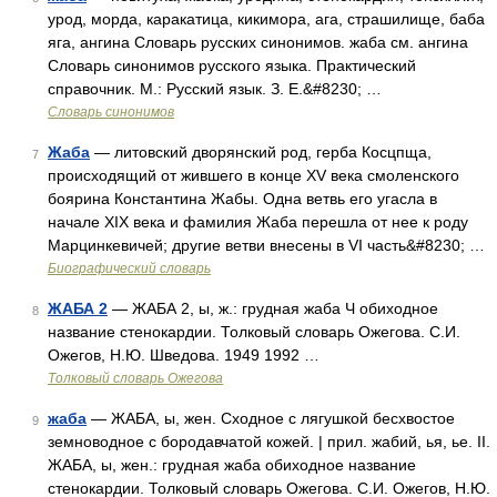
урод, морда, каракатица, кикимора, ага, страшилище, баба
яга, ангина Словарь русских синонимов. жаба см. ангина
Словарь синонимов русского языка. Практический
справочник. М.: Русский язык. З. Е.&#8230; …
Словарь синонимов
Жаба
— литовский дворянский род, герба Косцпща,
7
происходящий от жившего в конце XV века смоленского
боярина Константина Жабы. Одна ветвь его угасла в
начале XIX века и фамилия Жаба перешла от нее к роду
Марцинкевичей; другие ветви внесены в VI часть&#8230; …
Биографический словарь
ЖАБА 2
— ЖАБА 2, ы, ж.: грудная жаба Ч обиходное
8
название стенокардии. Толковый словарь Ожегова. С.И.
Ожегов, Н.Ю. Шведова. 1949 1992 …
Толковый словарь Ожегова
жаба
— ЖАБА, ы, жен. Сходное с лягушкой бесхвостое
9
земноводное с бородавчатой кожей. | прил. жабий, ья, ье. II.
ЖАБА, ы, жен.: грудная жаба обиходное название
стенокардии. Толковый словарь Ожегова. С.И. Ожегов, Н.Ю.