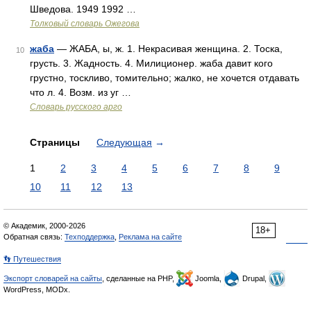
Шведова. 1949 1992 …
Толковый словарь Ожегова
жаба
— ЖАБА, ы, ж. 1. Некрасивая женщина. 2. Тоска,
10
грусть. 3. Жадность. 4. Милиционер. жаба давит кого
грустно, тоскливо, томительно; жалко, не хочется отдавать
что л. 4. Возм. из уг …
Словарь русского арго
Страницы
Следующая
→
1
2
3
4
5
6
7
8
9
10
11
12
13
© Академик, 2000-2026
18+
Обратная связь:
Техподдержка
,
Реклама на сайте
👣 Путешествия
Экспорт словарей на сайты
, сделанные на PHP,
Joomla,
Drupal,
WordPress, MODx.