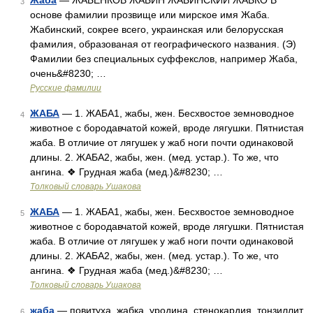
Жаба
— ЖАБЕНКОВ ЖАБИН ЖАБИНСКИЙ ЖАБКО В
3
основе фамилии прозвище или мирское имя Жаба.
Жабинский, сокрее всего, украинская или белорусская
фамилия, образованая от географического названия. (Э)
Фамилии без специальных суффекслов, например Жаба,
очень&#8230; …
Русские фамилии
ЖАБА
— 1. ЖАБА1, жабы, жен. Бесхвостое земноводное
4
животное с бородавчатой кожей, вроде лягушки. Пятнистая
жаба. В отличие от лягушек у жаб ноги почти одинаковой
длины. 2. ЖАБА2, жабы, жен. (мед. устар.). То же, что
ангина. ❖ Грудная жаба (мед.)&#8230; …
Толковый словарь Ушакова
ЖАБА
— 1. ЖАБА1, жабы, жен. Бесхвостое земноводное
5
животное с бородавчатой кожей, вроде лягушки. Пятнистая
жаба. В отличие от лягушек у жаб ноги почти одинаковой
длины. 2. ЖАБА2, жабы, жен. (мед. устар.). То же, что
ангина. ❖ Грудная жаба (мед.)&#8230; …
Толковый словарь Ушакова
жаба
— повитуха, жабка, уродина, стенокардия, тонзиллит,
6