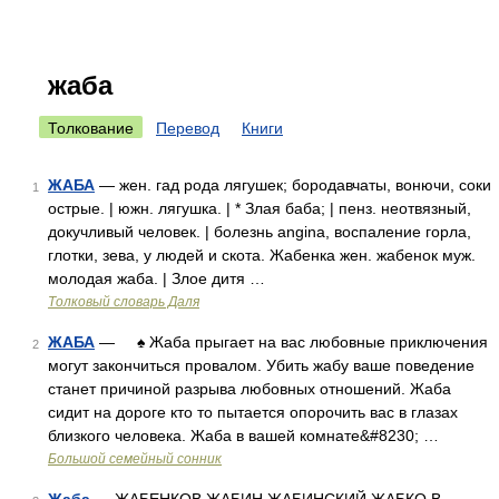
жаба
Толкование
Перевод
Книги
ЖАБА
— жен. гад рода лягушек; бородавчаты, вонючи, соки
1
острые. | южн. лягушка. | * Злая баба; | пенз. неотвязный,
докучливый человек. | болезнь angina, воспаление горла,
глотки, зева, у людей и скота. Жабенка жен. жабенок муж.
молодая жаба. | Злое дитя …
Толковый словарь Даля
ЖАБА
— ♠ Жаба прыгает на вас любовные приключения
2
могут закончиться провалом. Убить жабу ваше поведение
станет причиной разрыва любовных отношений. Жаба
сидит на дороге кто то пытается опорочить вас в глазах
близкого человека. Жаба в вашей комнате&#8230; …
Большой семейный сонник