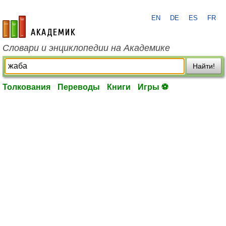
EN
DE
ES
FR
academic.ru
Словари и энциклопедии на Академике
Найти!
Толкования
Переводы
Книги
Игры ⚽