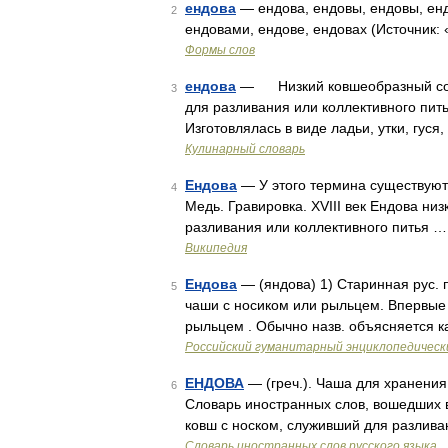
ендова
— ендова, ендовы, ендовы, енд
2
ендовами, ендове, ендовах (Источник:
Формы слов
ендова
— Низкий ковшеобразный сосуд
3
для разливания или коллективного пить
Изготовлялась в виде ладьи, утки, гуся
Кулинарный словарь
Ендова
— У этого термина существуют 
4
Медь. Гравировка. XVIII век Ендова ни
разливания или коллективного питья …
Википедия
Ендова
— (яндова) 1) Старинная рус. 
5
чаши с носиком или рыльцем. Впервые у
рыльцем . Обычно назв. объясняется к
Российский гуманитарный энциклопедическ
ЕНДОВА
— (греч.). Чаша для хранения 
6
Словарь иностранных слов, вошедших в
ковш с носком, служивший для разлив
Словарь иностранных слов русского языка