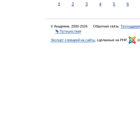
1
2
3
4
5
6
© Академик, 2000-2026
Обратная связь:
Техподдерж
👣 Путешествия
Экспорт словарей на сайты
, сделанные на PHP,
Jo