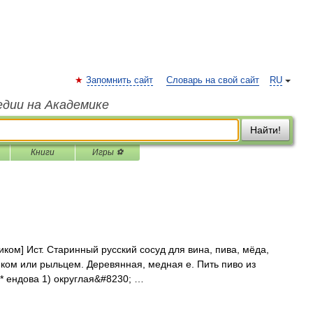
Запомнить сайт
Словарь на свой сайт
RU
едии на Академике
Найти!
Книги
Игры ⚽
сиком] Ист. Старинный русский сосуд для вина, пива, мёда,
сиком или рыльцем. Деревянная, медная е. Пить пиво из
 * ендова 1) округлая&#8230; …