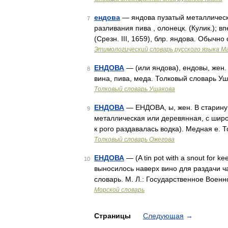
ендова
— яндова пузатый металлически
7
разливания пива , олонецк. (Кулик.); в
(Срезн. III, 1659), блр. яндова. Обычн
Этимологический словарь русского языка М
ЕНДОВА
— (или яндова), ендовы, жен.
8
вина, пива, меда. Толковый словарь Уш
Толковый словарь Ушакова
ЕНДОВА
— ЕНДОВА, ы, жен. В старину:
9
металлическая или деревянная, с широ
к рого раздавалась водка). Медная е. 
Толковый словарь Ожегова
ЕНДОВА
— (A tin pot with a snout for 
10
выносилось наверх вино для раздачи ч
словарь. М. Л.: Государственное Воен
Морской словарь
Страницы
Следующая
→