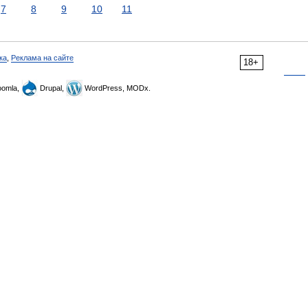
7
8
9
10
11
ка
,
Реклама на сайте
18+
omla,
Drupal,
WordPress, MODx.