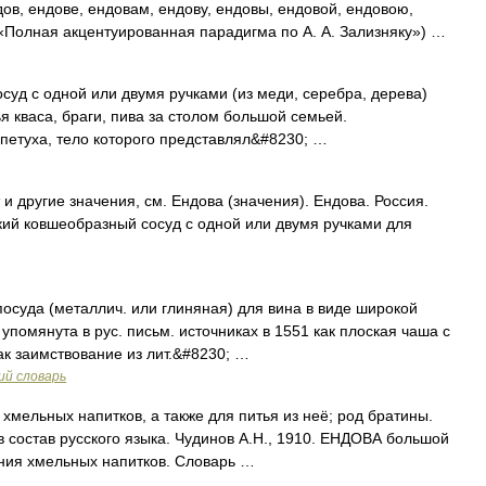
ов, ендове, ендовам, ендову, ендовы, ендовой, ендовою,
 «Полная акцентуированная парадигма по А. А. Зализняку») …
 с одной или двумя ручками (из меди, серебра, дерева)
я кваса, браги, пива за столом большой семьей.
, петуха, тело которого представлял&#8230; …
и другие значения, см. Ендова (значения). Ендова. Россия.
зкий ковшеобразный сосуд с одной или двумя ручками для
посуда (металлич. или глиняная) для вина в виде широкой
помянута в рус. письм. источниках в 1551 как плоская чаша с
ак заимствование из лит.&#8230; …
ий словарь
хмельных напитков, а также для питья из неё; род братины.
 состав русского языка. Чудинов А.Н., 1910. ЕНДОВА большой
ания хмельных напитков. Словарь …