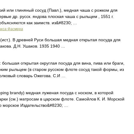
й или глиняный сосуд (Павл.), медная чаша с рожком для
первые др. русск. яндова плоская чаша с рыльцем , 1551 г.
о объясняются как заимств. из&#8230; …
акса Фасмера
 (ист.). В древней Руси большая медная открытая посуда для
акова. Д.Н. Ушаков. 1935 1940 …
 большая открытая округлая посуда для вина, пива или браги,
ким рыльцем (в старом русском флоте сосуд такой формы, из
Толковый словарь Ожегова. С.И …
keeping brandy) медная луженая посуда с носком, в которой
арки (см.) матросам в царском флоте. Самойлов К. И. Морской
но морское Издательство&#8230; …