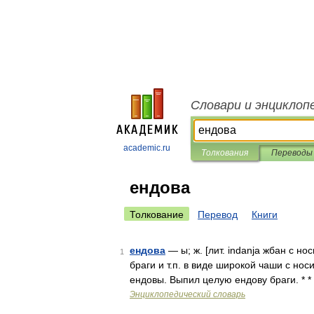
Словари и энциклоп
academic.ru
Толкования
Переводы
ендова
Толкование
Перевод
Книги
ендова
— ы; ж. [лит. indanja жбан с но
1
браги и т.п. в виде широкой чаши с но
ендовы. Выпил целую ендову браги. * *
Энциклопедический словарь