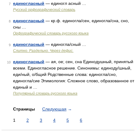
единогласный
— единогл асный …
7
Русский орфографический словарь
единогласный
— кр.ф. единогла/сен, единогла/сна, сно,
8
сны …
Орфографический словарь русского языка
единогласный
— единогла/сный …
9
Слитно. Раздельно. Через дефис.
единогласный
— ая, ое; сен, сна Единодушный, принятый
10
всеми. Единогласное решение. Синонимы: единоду/шный,
еди/ный, о/бщий Родственные слова: единогла/сно,
единогла/сие Этимология: Сложное слово, образованное от
единый и …
Популярный словарь русского языка
Страницы
Следующая
→
1
2
3
4
5
6