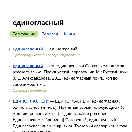
единогласный
Толкование
Перевод
Книги
единогласный
— единогласный …
1
Орфографический словарь-справочник
единогласный
— см. единодушный Словарь синонимов
2
русского языка. Практический справочник. М.: Русский язык.
З. Е. Александрова. 2011. единогласный прил., кол во
синонимов: 9 • …
Словарь синонимов
ЕДИНОГЛАСНЫЙ
— ЕДИНОГЛАСНЫЙ, единогласная,
3
единогласное (книжн.). Принятый всеми голосующими (о
мнении, решении и т.п.). Единогласное решение.
Единогласное избрание. || Согласный, единодушный.
Единогласное мнение критики. Толковый словарь Ушакова.