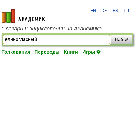
EN
DE
ES
FR
academic.ru
Словари и энциклопедии на Академике
Найти!
Толкования
Переводы
Книги
Игры ⚽