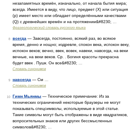
незапамятных времён, изначально, от начала бытия мира;
всегда. Имеется в виду, что лицо, предмет (X) или ситуация
(p) имеет место или обладает определёнными качествами
(Q) с древнейших времён и на протяжении&#8230; …
Фразеологический словарь русского языка
всегда
— Завсегда, постоянно, всякий раз, во всякое
8
время, денно и нощно; издревле, спокон века, испокон веку,
испокон веков; вечно, ввек, вовек, навеки, навсегда, на веки
вечные, на веки веков. Ср. . Богиня красоты прекрасна
будет ввек . Пушк. Он все&#8230; …
Словарь синонимов
навсегда
— См …
9
Словарь синонимов
Гимн Мьянмы
— Техническое примечание: Из за
10
технических ограничений некоторые браузеры не могут
показывать спецсимволы, используемые в этой статье.
Такие символы могут быть отображены в виде квадратиков,
вопросительных знаков или других бессмысленных
символов&#8230; …