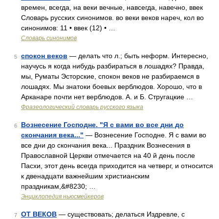
времен, всегда, на веки вечные, навсегда, навечно, ввек
Словарь русских синонимов. во веки веков нареч, кол во
синонимов: 11 • ввек (12) • …
Словарь синонимов
спокон веков
— делать что л.; быть неформ. Интересно,
5
научусь я когда нибудь разбираться в лошадях? Правда,
мы, Руматы Эсторские, спокон веков не разбираемся в
лошадях. Мы знатоки боевых верблюдов. Хорошо, что в
Арканаре почти нет верблюдов. А. и Б. Стругацкие …
Фразеологический словарь русского языка
Вознесение Господне. "Я с вами во все дни до
6
скончания века..."
— Вознесение Господне. Я с вами во
все дни до скончания века... Праздник Вознесения в
Православной Церкви отмечается на 40 й день после
Пасхи, этот день всегда приходится на четверг, и относится
к двенадцати важнейшим христианским
праздникам,&#8230; …
Энциклопедия ньюсмейкеров
ОТ ВЕКОВ
— существовать; делаться Издревле, с
7