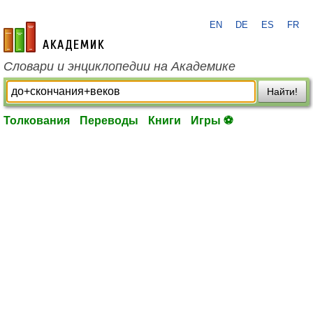
EN
DE
ES
FR
academic.ru
Словари и энциклопедии на Академике
Найти!
Толкования
Переводы
Книги
Игры ⚽