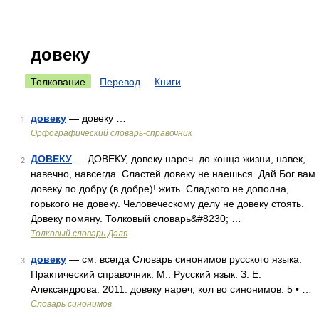
довеку
Толкование
Перевод
Книги
довеку
— довеку …
1
Орфографический словарь-справочник
ДОВЕКУ
— ДОВЕКУ, довеку нареч. до конца жизни, навек,
2
навечно, навсегда. Сластей довеку не наешься. Дай Бог вам
довеку по добру (в добре)! жить. Сладкого не дополна,
горького не довеку. Человеческому делу не довеку стоять.
Довеку помяну. Толковый словарь&#8230; …
Толковый словарь Даля
довеку
— см. всегда Словарь синонимов русского языка.
3
Практический справочник. М.: Русский язык. З. Е.
Александрова. 2011. довеку нареч, кол во синонимов: 5 • …
Словарь синонимов