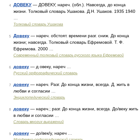
ДОВЕКУ
— ДОВЕКУ, нареч. (обл.). Навсегда, до конца
4
жизни. Толковый словарь Ушакова. Д.Н. Ушаков. 1935 1940
…
Толковый словарь Ушакова
Довеку
— нареч. обстоят. времени разг. сниж. До конца
5
жизни; навсегда. Толковый словарь Ефремовой. Т. Ф.
Ефремова. 2000 …
Современный толковый словарь русского языка Ефремовой
довеку
— д овеку, нареч …
6
Русский орфографический словарь
довеку
— нареч. Разг. До конца жизни, всегда. Д. жить в
7
любви и согласии …
Энциклопедический словарь
довеку
— нареч.; разг. До конца жизни, всегда. До/веку жить
8
в любви и согласии …
Словарь многих выражений
довеку
— до/век/у, нареч …
9
Морфемно-орфографический словарь