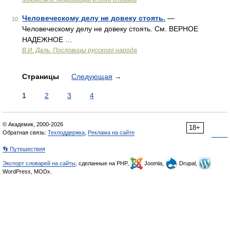
Человеческому делу не довеку стоять.
—
10
Человеческому делу не довеку стоять. См. ВЕРНОЕ
НАДЕЖНОЕ …
В.И. Даль. Пословицы русского народа
Страницы
Следующая
→
1
2
3
4
© Академик, 2000-2026
18+
Обратная связь:
Техподдержка
,
Реклама на сайте
👣 Путешествия
Экспорт словарей на сайты
, сделанные на PHP,
Joomla,
Drupal,
WordPress, MODx.