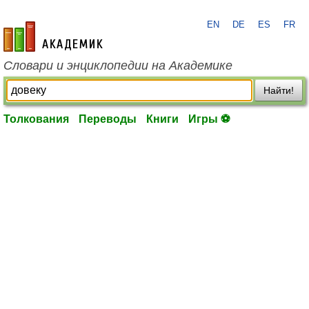
EN
DE
ES
FR
academic.ru
Словари и энциклопедии на Академике
Найти!
Толкования
Переводы
Книги
Игры ⚽