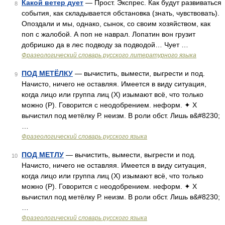
Какой ветер дует
— Прост. Экспрес. Как будут развиваться
8
события, как складывается обстановка (знать, чувствовать).
Опоздали и мы, однако, сынок, со своим хозяйством, как
поп с жалобой. А поп не наврал. Лопатин вон грузит
добришко да в лес подводу за подводой… Чует …
Фразеологический словарь русского литературного языка
ПОД МЕТЁЛКУ
— вычистить, вымести, выгрести и под.
9
Начисто, ничего не оставляя. Имеется в виду ситуация,
когда лицо или группа лиц (Х) изымают всё, что только
можно (Р). Говорится с неодобрением. неформ. ✦ Х
вычистил под метёлку Р. неизм. В роли обст. Лишь в&#8230;
…
Фразеологический словарь русского языка
ПОД МЕТЛУ
— вычистить, вымести, выгрести и под.
10
Начисто, ничего не оставляя. Имеется в виду ситуация,
когда лицо или группа лиц (Х) изымают всё, что только
можно (Р). Говорится с неодобрением. неформ. ✦ Х
вычистил под метёлку Р. неизм. В роли обст. Лишь в&#8230;
…
Фразеологический словарь русского языка