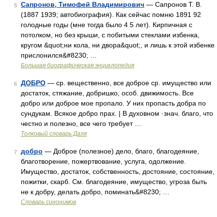
Сапронов, Тимофей Владимирович
— Сапронов Т. В.
5
(1887 1939; автобиография). Как сейчас помню 1891 92
голодные годы (мне тогда было 4 5 лет). Кирпичная с
потолком, но без крыши, с побитыми стеклами избенка,
кругом &quot;ни кола, ни двора&quot;, и лишь к этой избенке
прислонился&#8230; …
Большая биографическая энциклопедия
ДОБРО
— ср. вещественно, все доброе ср. имущество или
6
достаток, стяжание, добришко, особ. движимость. Все
добро или доброе мое пропало. У них пропасть добра по
сундукам. Всякое добро прах. | В духовном ·знач. благо, что
честно и полезно, все чего требует …
Толковый словарь Даля
добро
— Доброе (полезное) дело, благо, благодеяние,
7
благотворение, пожертвование, услуга, одолжение.
Имущество, достаток, собственность, достояние, состояние,
пожитки, скарб. См. благодеяние, имущество, угроза быть
не к добру, делать добро, поминать&#8230; …
Словарь синонимов