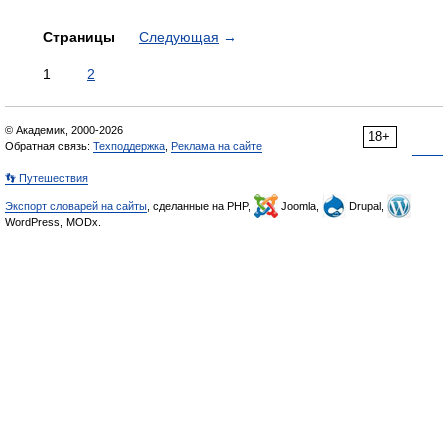
Страницы
Следующая
→
1
2
© Академик, 2000-2026
18+
Обратная связь:
Техподдержка
,
Реклама на сайте
👣 Путешествия
Экспорт словарей на сайты
, сделанные на PHP,
Joomla,
Drupal,
WordPress, MODx.