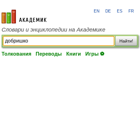
EN
DE
ES
FR
academic.ru
Словари и энциклопедии на Академике
Найти!
Толкования
Переводы
Книги
Игры ⚽