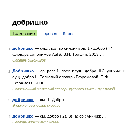
добришко
Толкование
Перевод
Книги
добришко
— сущ., кол во синонимов: 1 • добро (47)
1
Словарь синонимов ASIS. В.Н. Тришин. 2013 …
Словарь синонимов
Добришко
— ср. разг. 1. ласк. к сущ. добро III 2. уничиж. к
2
сущ. добро III Толковый словарь Ефремовой. Т. Ф.
Ефремова. 2000 …
Современный толковый словарь русского языка Ефремовой
добришко
— см. 1. Добро …
3
Энциклопедический словарь
добришко
— см. добро I 2), 3); а; ср.; уничиж …
4
Словарь многих выражений