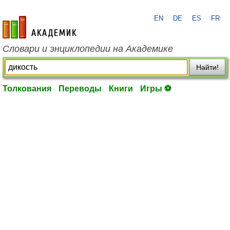
EN
DE
ES
FR
academic.ru
Словари и энциклопедии на Академике
Найти!
Толкования
Переводы
Книги
Игры ⚽