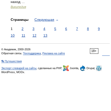
наход …
Википедия
Страницы
Следующая
→
1
2
3
4
5
6
7
8
9
10
11
12
13
© Академик, 2000-2026
18+
Обратная связь:
Техподдержка
,
Реклама на сайте
👣 Путешествия
Экспорт словарей на сайты
, сделанные на PHP,
Joomla,
Drupal,
WordPress, MODx.