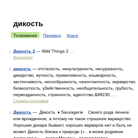
дикость
Толкование
Перевод
Книги
Дикость 2
— Wild Things 2 …
1
Википедия
дикость
— отсталость, некультурность, несуразность,
2
дикарство, жуткость, примитивность, кошмарность,
застенчивость, несообразность, неконтактность, варварство,
безмозглость, убийственность, необщительность, грубость,
первозданность, странность, идиотство,&#8230; …
Словарь синонимов
Дикость
— Дикость ♦ Sauvagerie Своего рода личное
3
или врожденное, а потому не такое страшное варварство.
Хорошие дикари бывают, хороших варваров нет и быть не
может. Дикость близка к природе («…в моем родимом