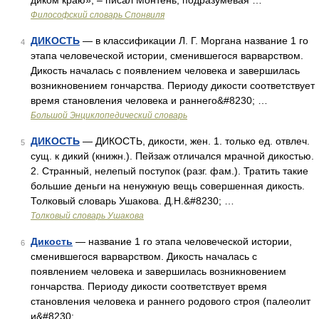
диком краю», – писал Монтень, подразумевая …
Философский словарь Спонвиля
ДИКОСТЬ
— в классификации Л. Г. Моргана название 1 го
4
этапа человеческой истории, сменившегося варварством.
Дикость началась с появлением человека и завершилась
возникновением гончарства. Периоду дикости соответствует
время становления человека и раннего&#8230; …
Большой Энциклопедический словарь
ДИКОСТЬ
— ДИКОСТЬ, дикости, жен. 1. только ед. отвлеч.
5
сущ. к дикий (книжн.). Пейзаж отличался мрачной дикостью.
2. Странный, нелепый поступок (разг. фам.). Тратить такие
большие деньги на ненужную вещь совершенная дикость.
Толковый словарь Ушакова. Д.Н.&#8230; …
Толковый словарь Ушакова
Дикость
— название 1 го этапа человеческой истории,
6
сменившегося варварством. Дикость началась с
появлением человека и завершилась возникновением
гончарства. Периоду дикости соответствует время
становления человека и раннего родового строя (палеолит
и&#8230; …