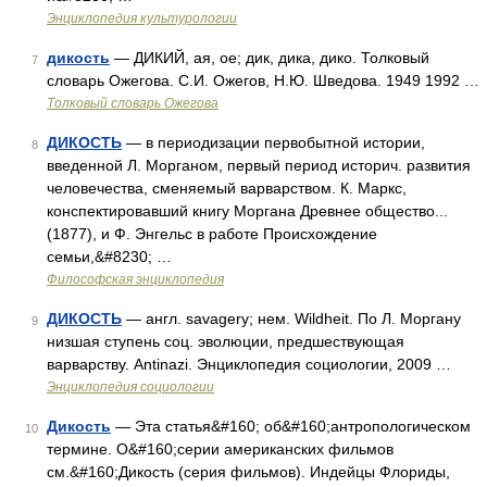
Энциклопедия культурологии
дикость
— ДИКИЙ, ая, ое; дик, дика, дико. Толковый
7
словарь Ожегова. С.И. Ожегов, Н.Ю. Шведова. 1949 1992 …
Толковый словарь Ожегова
ДИКОСТЬ
— в периодизации первобытной истории,
8
введенной Л. Морганом, первый период историч. развития
человечества, сменяемый варварством. К. Маркс,
конспектировавший книгу Моргана Древнее общество...
(1877), и Ф. Энгельс в работе Происхождение
семьи,&#8230; …
Философская энциклопедия
ДИКОСТЬ
— англ. savagery; нем. Wildheit. По Л. Моргану
9
низшая ступень соц. эволюции, предшествующая
варварству. Antinazi. Энциклопедия социологии, 2009 …
Энциклопедия социологии
Дикость
— Эта статья&#160; об&#160;антропологическом
10
термине. О&#160;серии американских фильмов
см.&#160;Дикость (серия фильмов). Индейцы Флориды,