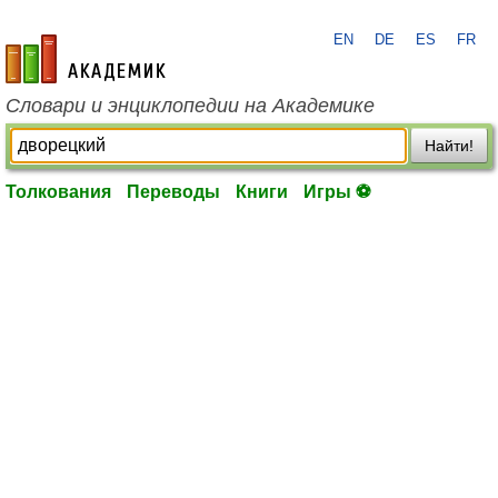
EN
DE
ES
FR
academic.ru
Словари и энциклопедии на Академике
Найти!
Толкования
Переводы
Книги
Игры ⚽