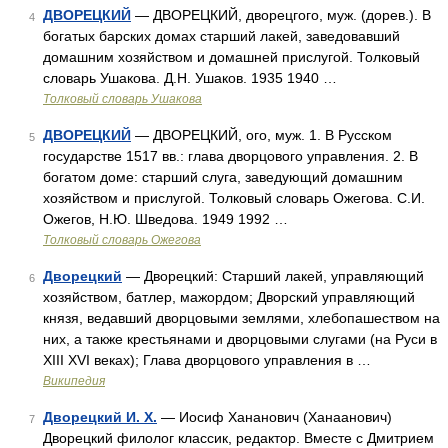
ДВОРЕЦКИЙ
— ДВОРЕЦКИЙ, дворецгого, муж. (дорев.). В
4
богатых барских домах старший лакей, заведовавший
домашним хозяйством и домашней прислугой. Толковый
словарь Ушакова. Д.Н. Ушаков. 1935 1940 …
Толковый словарь Ушакова
ДВОРЕЦКИЙ
— ДВОРЕЦКИЙ, ого, муж. 1. В Русском
5
государстве 1517 вв.: глава дворцового управления. 2. В
богатом доме: старший слуга, заведующий домашним
хозяйством и прислугой. Толковый словарь Ожегова. С.И.
Ожегов, Н.Ю. Шведова. 1949 1992 …
Толковый словарь Ожегова
Дворецкий
— Дворецкий: Старший лакей, управляющий
6
хозяйством, батлер, мажордом; Дворский управляющий
князя, ведавший дворцовыми землями, хлебопашеством на
них, а также крестьянами и дворцовыми слугами (на Руси в
XIII XVI веках); Глава дворцового управления в …
Википедия
Дворецкий И. Х.
— Иосиф Хананович (Ханаанович)
7
Дворецкий филолог классик, редактор. Вместе с Дмитрием