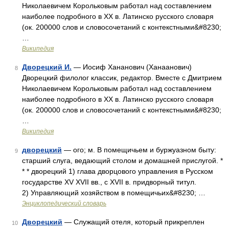
Николаевичем Корольковым работал над составлением
наиболее подробного в XX в. Латинско русского словаря
(ок. 200000 слов и словосочетаний с контекстными&#8230;
…
Википедия
Дворецкий И.
— Иосиф Хананович (Ханаанович)
8
Дворецкий филолог классик, редактор. Вместе с Дмитрием
Николаевичем Корольковым работал над составлением
наиболее подробного в XX в. Латинско русского словаря
(ок. 200000 слов и словосочетаний с контекстными&#8230;
…
Википедия
дворецкий
— ого; м. В помещичьем и буржуазном быту:
9
старший слуга, ведающий столом и домашней прислугой. *
* * дворецкий 1) глава дворцового управления в Русском
государстве XV XVII вв., с XVII в. придворный титул.
2) Управляющий хозяйством в помещичьих&#8230; …
Энциклопедический словарь
Дворецкий
— Служащий отеля, который прикреплен
10