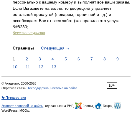
персонально к вашему номеру и выполнят все ваши заказы.
Если Вы живете на вилле, то дворецкий управляет
остальной прислугой (поваром, горничной и т.д.) и
освобождает Вас от всех забот (как правило эта услуга –
&#8230; …
Лексикон туриста
Страницы
Следующая
→
1
2
3
4
5
6
7
8
9
10
11
12
13
© Академик, 2000-2026
18+
Обратная связь:
Техподдержка
,
Реклама на сайте
👣 Путешествия
Экспорт словарей на сайты
, сделанные на PHP,
Joomla,
Drupal,
WordPress, MODx.