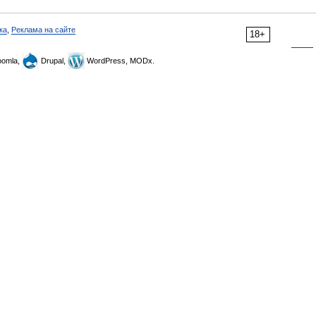
ка
,
Реклама на сайте
18+
omla,
Drupal,
WordPress, MODx.