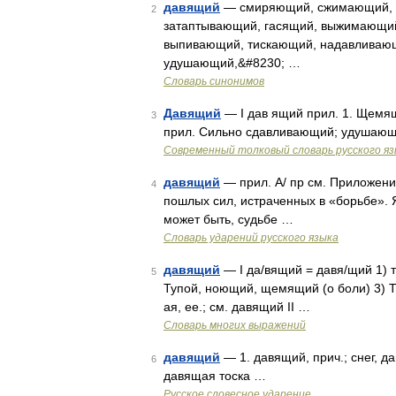
давящий
— смиряющий, сжимающий, т
2
затаптывающий, гасящий, выжимающи
выпивающий, тискающий, надавливаю
удушающий,&#8230; …
Словарь синонимов
Давящий
— I дав ящий прил. 1. Щемящи
3
прил. Сильно сдавливающий; удушающи
Современный толковый словарь русского я
давящий
— прил. A/ пр см. Приложени
4
пошлых сил, истраченных в «борьбе». 
может быть, судьбе …
Словарь ударений русского языка
давящий
— I да/вящий = давя/щий 1) т
5
Тупой, ноющий, щемящий (о боли) 3) Тя
ая, ее.; см. давящий II …
Словарь многих выражений
давящий
— 1. давящий, прич.; снег, д
6
давящая тоска …
Русское словесное ударение