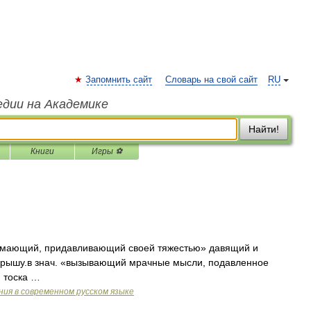
Запомнить сайт
Словарь на свой сайт
RU
едии на Академике
Найти!
Книги
Игры ⚽
имающий, придавливающий своей тяжестью» давящий и
 крышу.в знач. «вызывающий мрачные мысли, подавленное
я тоска …
ия в современном русском языке