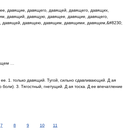
е, давящие, давящего, давящей, давящего, давящих,
им, давящий, давящую, давящее, давящие, давящего,
, давящей, давящею, давящим, давящими, давящем,&#8230;
я/щем …
. 1. только давящий. Тугой, сильно сдавливающий. Д ая
 боли). 3. Тягостный, гнетущий. Д ая тоска. Д ее впечатление
7
8
9
10
11