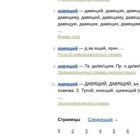
давящий
— давящий, давящая, давяще
7
давящему, давящей, давящему, давящ
давящую, давящее, давящих, давящим
…
Формы слов
давящий
— д ав ящий, прич …
8
Русский орфографический словарь
давящий
— Тв. да/вя/щим, Пр. о да/в
9
Орфографический словарь русского языка
давящий
— ДАВЯЩИЙ, ДАВЯЩИЙ, ая, ее
10
повязка. 2. Тупой, ноющий, щемящий (о
…
Энциклопедический словарь
Страницы
Следующая
→
1
2
3
4
5
6