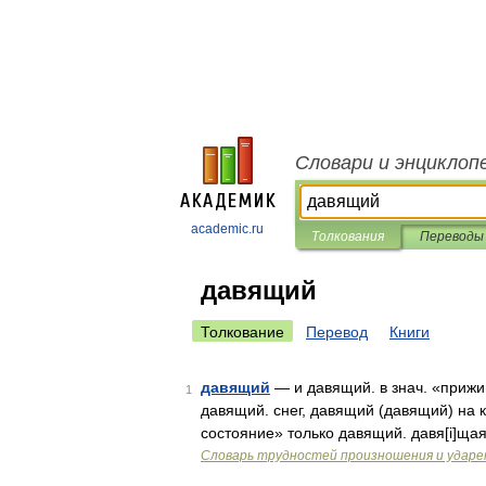
Словари и энциклоп
academic.ru
Толкования
Переводы
давящий
Толкование
Перевод
Книги
давящий
— и давящий. в знач. «приж
1
давящий. снег, давящий (давящий) на
состояние» только давящий. давя[i]ща
Словарь трудностей произношения и ударен