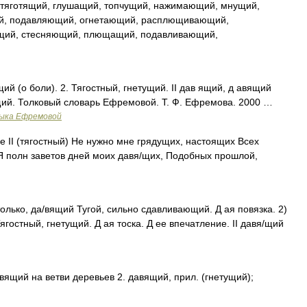
яготящий, глушащий, топчущий, нажимающий, мнущий,
й, подавляющий, огнетающий, расплющивающий,
щий, стесняющий, плющащий, подавливающий,
й (о боли). 2. Тягостный, гнетущий. II дав ящий, д авящий
й. Толковый словарь Ефремовой. Т. Ф. Ефремова. 2000 …
зыка Ефремовой
е II (тягостный) Не нужно мне грядущих, настоящих Всех
Я полн заветов дней моих давя/щих, Подобных прошлой,
олько, да/вящий Тугой, сильно сдавливающий. Д ая повязка. 2)
гостный, гнетущий. Д ая тоска. Д ее впечатление. II давя/щий
авящий на ветви деревьев 2. давящий, прил. (гнетущий);