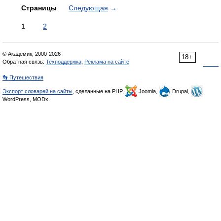
Страницы
Следующая
→
1
2
© Академик, 2000-2026
18+
Обратная связь:
Техподдержка
,
Реклама на сайте
👣 Путешествия
Экспорт словарей на сайты
, сделанные на PHP,
Joomla,
Drupal,
WordPress, MODx.