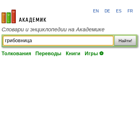
EN
DE
ES
FR
academic.ru
Словари и энциклопедии на Академике
Найти!
Толкования
Переводы
Книги
Игры ⚽