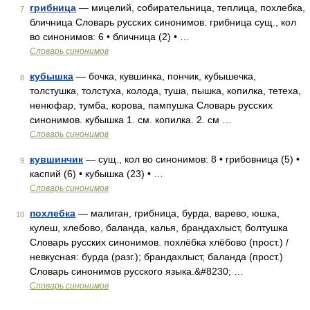
грибница
— мицелий, собирательница, теплица, похлебка,
7
бличница Словарь русских синонимов. грибница сущ., кол
во синонимов: 6 • бличница (2) • …
Словарь синонимов
кубышка
— бочка, кувшинка, пончик, кубышечка,
8
толстушка, толстуха, колода, туша, пышка, копилка, тетеха,
ненюфар, тумба, корова, пампушка Словарь русских
синонимов. кубышка 1. см. копилка. 2. см …
Словарь синонимов
кувшинчик
— сущ., кол во синонимов: 8 • грибовница (5) •
9
каспий (6) • кубышка (23) • …
Словарь синонимов
похлебка
— малиган, грибница, бурда, варево, юшка,
10
кулеш, хлебово, баланда, калья, брандахлыст, болтушка
Словарь русских синонимов. похлёбка хлёбово (прост.) /
невкусная: бурда (разг.); брандахлыст, баланда (прост.)
Словарь синонимов русского языка.&#8230; …
Словарь синонимов