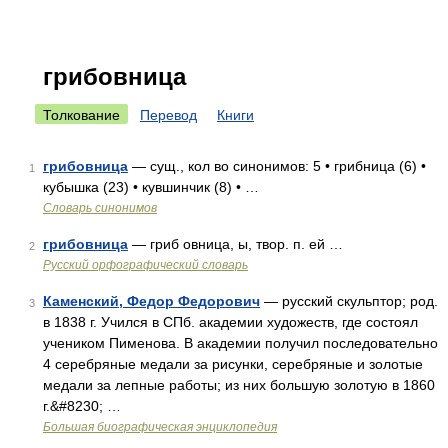
грибовница
Толкование
Перевод
Книги
грибовница
— сущ., кол во синонимов: 5 • грибница (6) •
1
кубышка (23) • кувшинчик (8) • …
Словарь синонимов
грибовница
— гриб овница, ы, твор. п. ей …
2
Русский орфографический словарь
Каменский, Федор Федорович
— русский скульптор; род.
3
в 1838 г. Учился в СПб. академии художеств, где состоял
учеником Пименова. В академии получил последовательно
4 серебряные медали за рисунки, серебряные и золотые
медали за лепные работы; из них большую золотую в 1860
г.&#8230; …
Большая биографическая энциклопедия