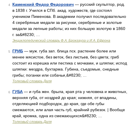
Каменский Федор Федорович
— русский скульптор, род.
4
в 1838 г. Учился в СПб. акад. художеств, где состоял
учеником Пименова. В академии получил последовательно
4 серебряные медали за рисунки, серебряные и золотые
медали за лепные работы; из них большую золотую в 1860
г. за&#8230; …
Энциклопедический словарь Ф.А. Брокгауза и И.А. Ефрона
ГРИБ
— муж. губа зап. блица пск. растение более или
5
менее мясистое, без веток, без листьев, без цвета; гриб
состоит из корешка или пестика с мочками, и шляпки; испод
шляпки: мездра, бухтарма. Губина, съедомые, снедные
грибы; поганки или собачьи,&#8230; …
Толковый словарь Даля
ГУБА
— и губа жен. брыла, края рта у человека и животных,
6
верхняя губа, от ноздрей до края; нижняя, от впадины,
отделяюцией подбородок, до края, где обе губы
смежаются, или алая часть губ, крайний рубезок. | Вообще
край, кромка, одна из смежающихся&#8230; …
Толковый словарь Даля