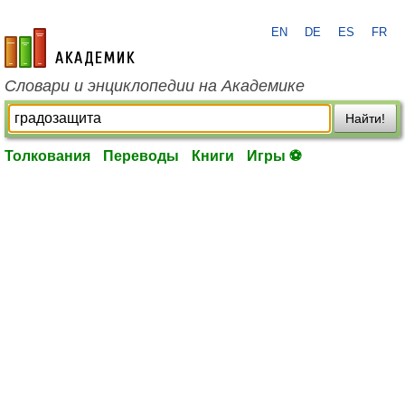
EN
DE
ES
FR
academic.ru
Словари и энциклопедии на Академике
Найти!
Толкования
Переводы
Книги
Игры ⚽