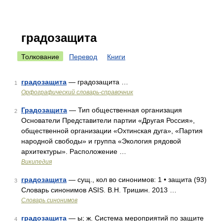
градозащита
Толкование
Перевод
Книги
градозащита
— градозащита …
1
Орфографический словарь-справочник
Градозащита
— Тип общественная организация
2
Основатели Представители партии «Другая Россия»,
общественной организации «Охтинская дуга», «Партия
народной свободы» и группа «Экология рядовой
архитектуры». Расположение …
Википедия
градозащита
— сущ., кол во синонимов: 1 • защита (93)
3
Словарь синонимов ASIS. В.Н. Тришин. 2013 …
Словарь синонимов
градозащита
— ы; ж. Система мероприятий по защите
4