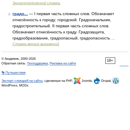
Энциклопедический словарь
градо...
— I первая часть сложных слов. Обозначает
8
отнесённость к городу; городской. Градоначальник,
градостроительный. II первая часть сложных слов.
Обозначает отнесённость к граду. Градозащита,
градообразование, градоопасный, градоопасность …
Словарь многих выражений
© Академик, 2000-2026
18+
Обратная связь:
Техподдержка
,
Реклама на сайте
👣 Путешествия
Экспорт словарей на сайты
, сделанные на PHP,
Joomla,
Drupal,
WordPress, MODx.