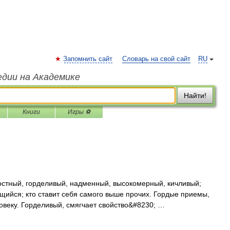
Запомнить сайт
Словарь на свой сайт
RU
едии на Академике
Найти!
Книги
Игры ⚽
стный, горделивый, надменный, высокомерный, кичливый;
щийся; кто ставит себя самого выше прочих. Гордые приемы,
веку. Горделивый, смягчает свойство&#8230; …