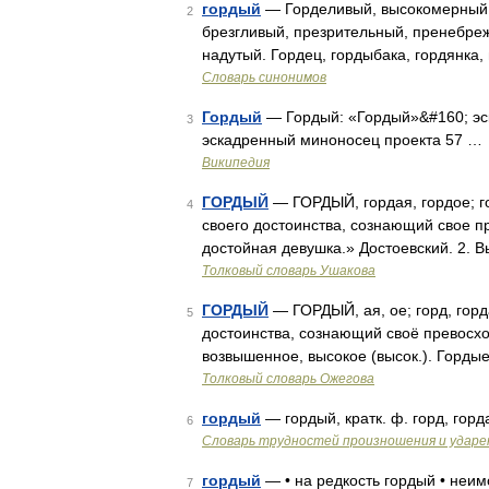
гордый
— Горделивый, высокомерный, 
2
брезгливый, презрительный, пренебре
надутый. Гордец, гордыбака, гордянка,
Словарь синонимов
Гордый
— Гордый: «Гордый»&#160; эс
3
эскадренный миноносец проекта 57 …
Википедия
ГОРДЫЙ
— ГОРДЫЙ, гордая, гордое; го
4
своего достоинства, сознающий свое п
достойная девушка.» Достоевский. 2.
Толковый словарь Ушакова
ГОРДЫЙ
— ГОРДЫЙ, ая, ое; горд, горд
5
достоинства, сознающий своё превосход
возвышенное, высокое (высок.). Горды
Толковый словарь Ожегова
гордый
— гордый, кратк. ф. горд, горд
6
Словарь трудностей произношения и ударен
гордый
— • на редкость гордый • неим
7