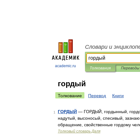
Словари и энциклоп
academic.ru
Толкования
Переводы
гордый
Толкование
Перевод
Книги
ГОРДЫЙ
— ГОРДЫЙ, гордынный, гордо
1
надутый, высоносый, спесивый, зазнаю
обращение, свойственные гордому чело
Толковый словарь Даля