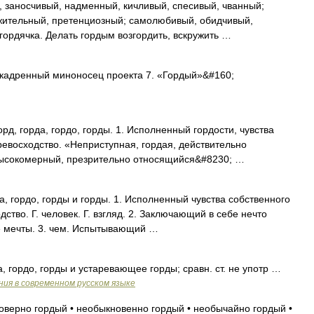
заносчивый, надменный, кичливый, спесивый, чванный;
жительный, претенциозный; самолюбивый, обидчивый,
 гордячка. Делать гордым возгордить, вскружить …
кадренный миноносец проекта 7. «Гордый»&#160;
рд, горда, гордо, горды. 1. Исполненный гордости, чувства
ревосходство. «Неприступная, гордая, действительно
 Высокомерный, презрительно относящийся&#8230; …
а, гордо, горды и горды. 1. Исполненный чувства собственного
ство. Г. человек. Г. взгляд. 2. Заключающий в себе нечто
е мечты. 3. чем. Испытывающий …
а, гордо, горды и устаревающее горды; сравн. ст. не употр …
ия в современном русском языке
оверно гордый • необыкновенно гордый • необычайно гордый •