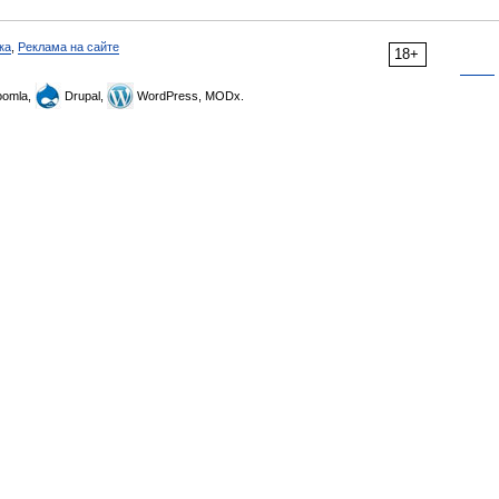
ка
,
Реклама на сайте
18+
omla,
Drupal,
WordPress, MODx.