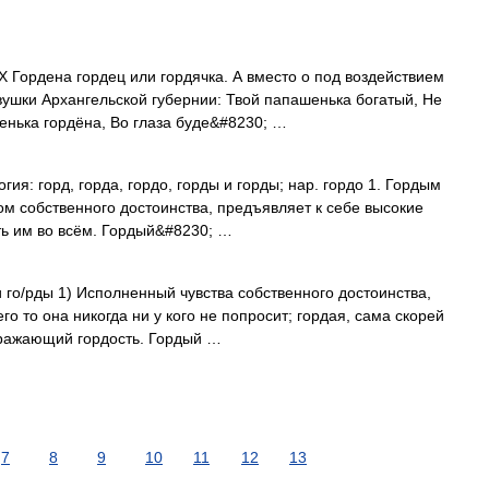
рдена гордец или гордячка. А вместо о под воздействием
вушки Архангельской губернии: Твой папашенька богатый, Не
енька гордёна, Во глаза буде&#8230; …
ия: горд, горда, гордо, горды и горды; нар. гордо 1. Гордым
вом собственного достоинства, предъявляет к себе высокие
ть им во всём. Гордый&#8230; …
 и го/рды 1) Исполненный чувства собственного достоинства,
о то она никогда ни у кого не попросит; гордая, сама скорей
ыражающий гордость. Гордый …
7
8
9
10
11
12
13