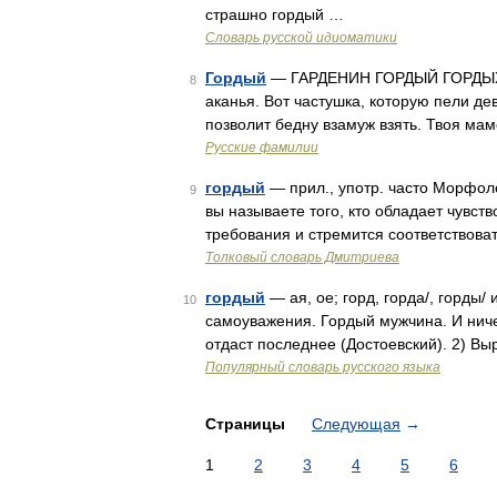
страшно гордый …
Словарь русской идиоматики
Гордый
— ГАРДЕНИН ГОРДЫЙ ГОРДЫХ Го
8
аканья. Вот частушка, которую пели де
позволит бедну взамуж взять. Твоя мам
Русские фамилии
гордый
— прил., употр. часто Морфолог
9
вы называете того, кто обладает чувст
требования и стремится соответствова
Толковый словарь Дмитриева
гордый
— ая, ое; горд, горда/, горды/
10
самоуважения. Гордый мужчина. И ничег
отдаст последнее (Достоевский). 2) В
Популярный словарь русского языка
Страницы
Следующая
→
1
2
3
4
5
6