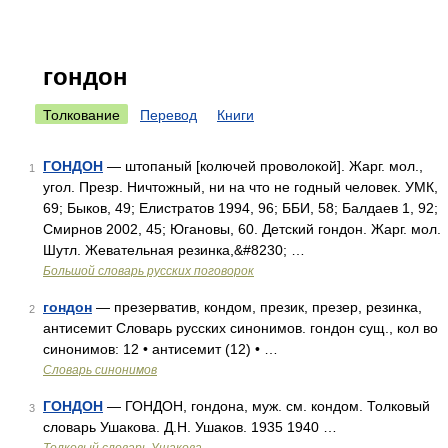
гондон
Толкование
Перевод
Книги
ГОНДОН
— штопаный [колючей проволокой]. Жарг. мол.,
1
угол. Презр. Ничтожный, ни на что не годный человек. УМК,
69; Быков, 49; Елистратов 1994, 96; ББИ, 58; Балдаев 1, 92;
Смирнов 2002, 45; Югановы, 60. Детский гондон. Жарг. мол.
Шутл. Жевательная резинка,&#8230; …
Большой словарь русских поговорок
гондон
— презерватив, кондом, презик, презер, резинка,
2
антисемит Словарь русских синонимов. гондон сущ., кол во
синонимов: 12 • антисемит (12) • …
Словарь синонимов
ГОНДОН
— ГОНДОН, гондона, муж. см. кондом. Толковый
3
словарь Ушакова. Д.Н. Ушаков. 1935 1940 …