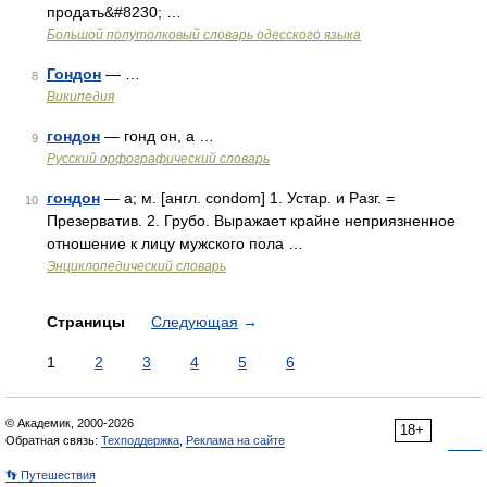
продать&#8230; …
Большой полутолковый словарь одесского языка
Гондон
— …
8
Википедия
гондон
— гонд он, а …
9
Русский орфографический словарь
гондон
— а; м. [англ. condom] 1. Устар. и Разг. =
10
Презерватив. 2. Грубо. Выражает крайне неприязненное
отношение к лицу мужского пола …
Энциклопедический словарь
Страницы
Следующая
→
1
2
3
4
5
6
© Академик, 2000-2026
18+
Обратная связь:
Техподдержка
,
Реклама на сайте
👣 Путешествия