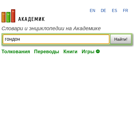
EN
DE
ES
FR
academic.ru
Словари и энциклопедии на Академике
Найти!
Толкования
Переводы
Книги
Игры ⚽