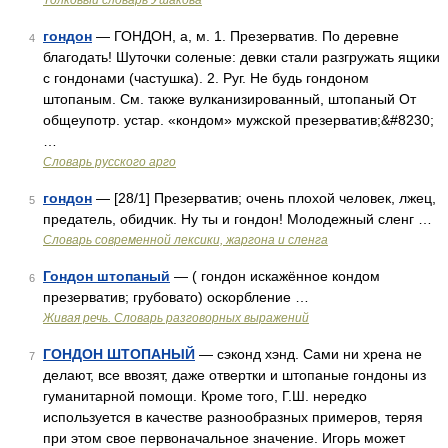
Толковый словарь Ушакова
гондон
— ГОНДОН, а, м. 1. Презерватив. По деревне
4
благодать! Шуточки соленые: девки стали разгружать ящики
с гондонами (частушка). 2. Руг. Не будь гондоном
штопаным. См. также вулканизированный, штопаный От
общеупотр. устар. «кондом» мужской презерватив;&#8230;
…
Словарь русского арго
гондон
— [28/1] Презерватив; очень плохой человек, лжец,
5
предатель, обидчик. Ну ты и гондон! Молодежный сленг …
Cловарь современной лексики, жаргона и сленга
Гондон штопаный
— ( гондон искажённое кондом
6
презерватив; грубовато) оскорбление …
Живая речь. Словарь разговорных выражений
ГОНДОН ШТОПАНЫЙ
— сэконд хэнд. Сами ни хрена не
7
делают, все ввозят, даже отвертки и штопаные гондоны из
гуманитарной помощи. Кроме того, Г.Ш. нередко
используется в качестве разнообразных примеров, теряя
при этом свое первоначальное значение. Игорь может