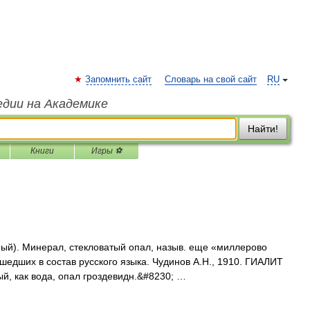
Запомнить сайт
Словарь на свой сайт
RU
едии на Академике
Найти!
Книги
Игры ⚽
дный). Минерал, стекловатый опал, назыв. еще «миллерово
шедших в состав русского языка. Чудинов А.Н., 1910. ГИАЛИТ
й, как вода, опал гроздевидн.&#8230; …