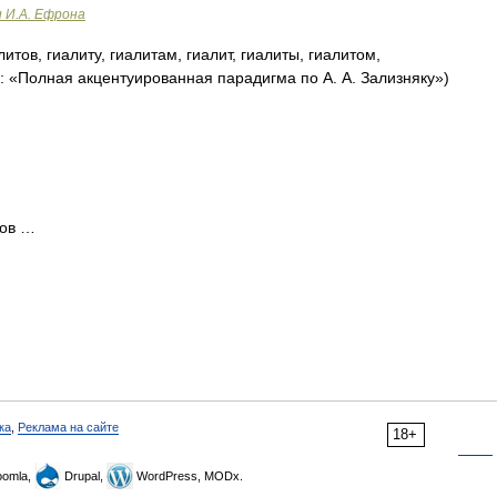
и И.А. Ефрона
литов, гиалиту, гиалитам, гиалит, гиалиты, гиалитом,
к: «Полная акцентуированная парадигма по А. А. Зализняку»)
тов …
ка
,
Реклама на сайте
18+
omla,
Drupal,
WordPress, MODx.