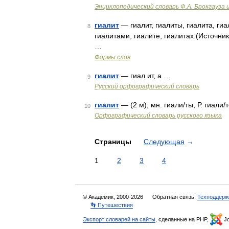
Энциклопедический словарь Ф.А. Брокгауза 
гиалит
— гиалит, гиалиты, гиалита, гиа
8
гиалитами, гиалите, гиалитах (Источни
…
Формы слов
гиалит
— гиал ит, а …
9
Русский орфографический словарь
гиалит
— (2 м); мн. гиали/ты, Р. гиали/
10
Орфографический словарь русского языка
Страницы
Следующая
→
1
2
3
4
© Академик, 2000-2026
Обратная связь:
Техподдерж
👣 Путешествия
Экспорт словарей на сайты
, сделанные на PHP,
Jo