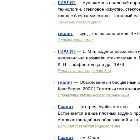
ГИАЛИТ
— муж. камень опаловой пород
2
технологии, стекловое искуство, стекл
кварц с блестками слюды. Толковый сл
Толковый словарь Даля
гиалит
— сущ., кол во синонимов: 4 • б
3
Словарь синонимов
ГИАЛИТ
— 1. М л, водянопрозрачный и
4
неправильно называли стекловатые п. Г
К. Н. Паффенгольца и др.. 1978 …
Геологическая энциклопедия
гиалит
— Обыкновенный бесцветный опа
5
КрасБерри. 2007.] Тематики геммологи
Справочник технического переводчика
Гиалит
— (от греч. hýalos стекло) 
6
Встречается в виде плотных водяно пр
сталактитоподобных образований и т.п
Большая советская энциклопедия
Гиалит
— см. Опал …
7