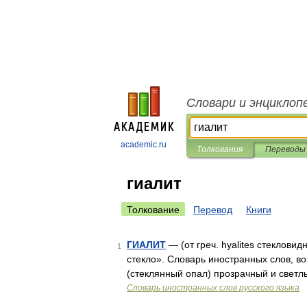
Словари и энциклоп
academic.ru
Толкования
Переводы
гиалит
Толкование
Перевод
Книги
ГИАЛИТ
— (от греч. hyalites стеклови
1
стекло». Словарь иностранных слов, во
(стеклянный опал) прозрачный и светлы
Словарь иностранных слов русского языка