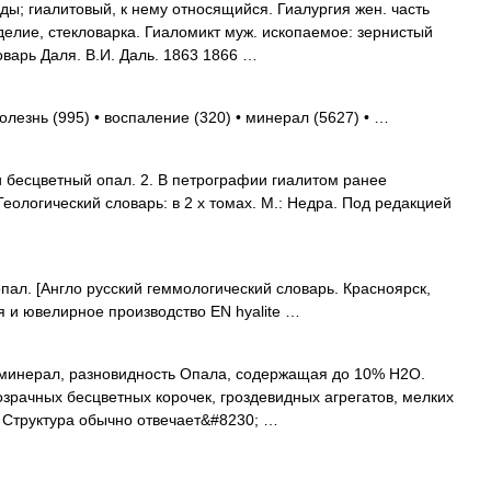
ы; гиалитовый, к нему относящийся. Гиалургия жен. часть
оделие, стекловарка. Гиаломикт муж. ископаемое: зернистый
оварь Даля. В.И. Даль. 1863 1866 …
олезнь (995) • воспаление (320) • минерал (5627) • …
 бесцветный опал. 2. В петрографии гиалитом ранее
еологический словарь: в 2 х томах. М.: Недра. Под редакцией
л. [Англо русский геммологический словарь. Красноярск,
я и ювелирное производство EN hyalite …
минерал, разновидность Опала, содержащая до 10% H2O.
озрачных бесцветных корочек, гроздевидных агрегатов, мелких
. Структура обычно отвечает&#8230; …