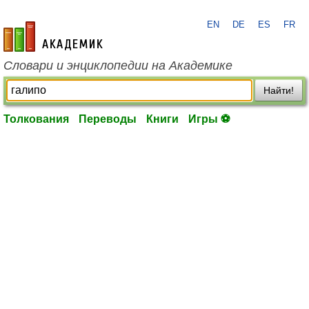
EN
DE
ES
FR
academic.ru
Словари и энциклопедии на Академике
Найти!
Толкования
Переводы
Книги
Игры ⚽