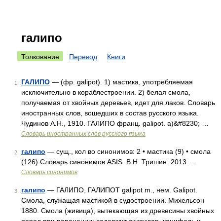
галипо
Толкование
Перевод
Книги
ГАЛИПО
— (фр. galipot). 1) мастика, употребляемая
1
исключительно в кораблестроении. 2) белая смола,
получаемая от хвойных деревьев, идет для лаков. Словарь
иностранных слов, вошедших в состав русского языка.
Чудинов А.Н., 1910. ГАЛИПО франц. galipot. а)&#8230; …
Словарь иностранных слов русского языка
галипо
— сущ., кол во синонимов: 2 • мастика (9) • смола
2
(126) Словарь синонимов ASIS. В.Н. Тришин. 2013 …
Словарь синонимов
галипо
— ГАЛИПО, ГАЛИПОТ galipot m., нем. Galipot.
3
Смола, служащая мастикой в судостроении. Михельсон
1880. Смола (живица), вытекающая из древесины хвойных