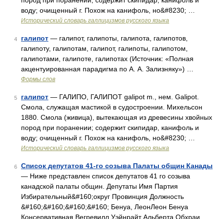
пород при поранении; содержит скипидар, канифоль и
воду; очищенный г. Похож на канифоль, но&#8230; …
Исторический словарь галлицизмов русского языка
галипот
— галипот, галипоты, галипота, галипотов,
4
галипоту, галипотам, галипот, галипоты, галипотом,
галипотами, галипоте, галипотах (Источник: «Полная
акцентуированная парадигма по А. А. Зализняку») …
Формы слов
галипот
— ГАЛИПО, ГАЛИПОТ galipot m., нем. Galipot.
5
Смола, служащая мастикой в судостроении. Михельсон
1880. Смола (живица), вытекающая из древесины хвойных
пород при поранении; содержит скипидар, канифоль и
воду; очищенный г. Похож на канифоль, но&#8230; …
Исторический словарь галлицизмов русского языка
Список депутатов 41-го созыва Палаты общин Канады
6
— Ниже представлен список депутатов 41 го созыва
канадской палаты общин. Депутаты Имя Партия
Избирательный&#160;округ Провинция Должность
&#160;&#160;&#160;&#160; Бенуа, ЛеонЛеон Бенуа
Консервативная Вегревилл Уэйнрайт Альберта Обхраи,