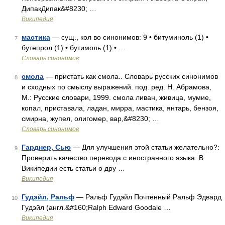
ДипакДипак&#8230; …
Википедия
мастика
— сущ., кол во синонимов: 9 • битуминоль (1) •
7
бутепрол (1) • бутимоль (1) • …
Словарь синонимов
смола
— пристать как смола.. Словарь русских синонимов
8
и сходных по смыслу выражений. под. ред. Н. Абрамова,
М.: Русские словари, 1999. смола ливан, живица, мумие,
копал, приставала, ладан, мирра, мастика, янтарь, бензоя,
смирна, жупел, олигомер, вар,&#8230; …
Словарь синонимов
Гарднер, Сью
— Для улучшения этой статьи желательно?:
9
Проверить качество перевода с иностранного языка. В
Википедии есть статьи о дру …
Википедия
Гудэйл, Ральф
— Ральф Гудэйл Почтенный Ральф Эдвард
10
Гудэйл (англ.&#160;Ralph Edward Goodale …
Википедия