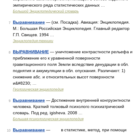
эмпирического ряда статистических данных …
Большой Энциклопедический словарь
Выравнивание
— (см. Посадка). Авиация: Энциклопедия.
7
М.: Большая Российская Энциклопедия. Главный редактор
Г.П. Свищев. 1994 …
Энциклопедия техники
ВЫРАВНИВАНИЕ
— уничтожение контрастности рельефа и
8
приближение его к уравненной поверхности
гравитационного поля Земли вследствие денудации в обл.
поднятия и аккумуляции в обл. опускания. Различают: 1)
снижение абс. и относительных высот поверхности
и&#8230; …
Геологическая энциклопедия
Выравнивание
— Достижение внутренней конгруэнтности
9
человека. Краткий толковый психолого психиатрический
словарь. Под ред. igisheva. 2008 …
Большая психологическая энциклопедия
Выравнивание
— в статистике, метод, при помощи
10