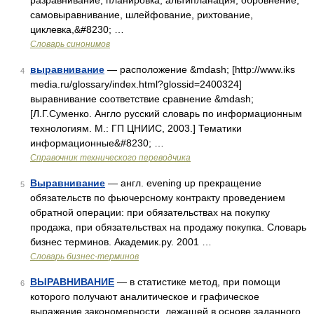
разравнивание, планировка, альтипланация, обровнение,
самовыравнивание, шлейфование, рихтование,
циклевка,&#8230; …
Словарь синонимов
выравнивание
— расположение &mdash; [http://www.iks
4
media.ru/glossary/index.html?glossid=2400324]
выравнивание соответствие сравнение &mdash;
[Л.Г.Суменко. Англо русский словарь по информационным
технологиям. М.: ГП ЦНИИС, 2003.] Тематики
информационные&#8230; …
Справочник технического переводчика
Выравнивание
— англ. evening up прекращение
5
обязательств по фьючерсному контракту проведением
обратной операции: при обязательствах на покупку
продажа, при обязательствах на продажу покупка. Словарь
бизнес терминов. Академик.ру. 2001 …
Словарь бизнес-терминов
ВЫРАВНИВАНИЕ
— в статистике метод, при помощи
6
которого получают аналитическое и графическое
выражение закономерности, лежащей в основе заданного