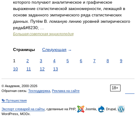
которого получают аналитическое и графическое
выражение статистической закономерности, лежащей в
основе заданного эмпирического ряда статистических
данных. Путём В. ломаную линию уровней эмпирического
ряда&#8230; …
Большая советская энциклопедия
Страницы
Следующая
→
1
2
3
4
5
6
7
8
9
10
11
12
13
© Академик, 2000-2026
18+
Обратная связь:
Техподдержка
,
Реклама на сайте
👣 Путешествия
Экспорт словарей на сайты
, сделанные на PHP,
Joomla,
Drupal,
WordPress, MODx.