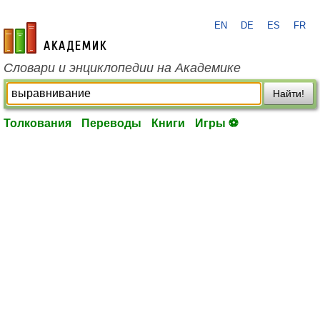
EN
DE
ES
FR
academic.ru
Словари и энциклопедии на Академике
Найти!
Толкования
Переводы
Книги
Игры ⚽