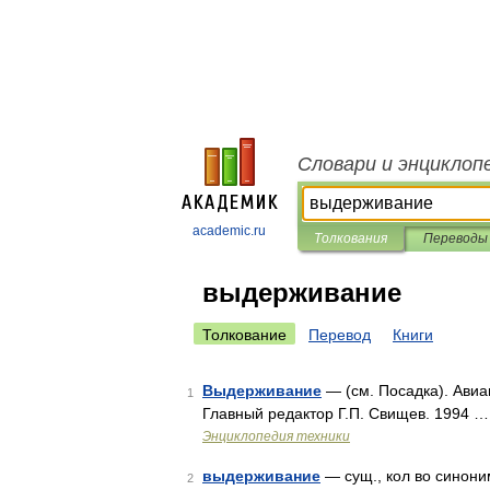
Словари и энциклоп
academic.ru
Толкования
Переводы
выдерживание
Толкование
Перевод
Книги
Выдерживание
— (см. Посадка). Авиа
1
Главный редактор Г.П. Свищев. 1994 …
Энциклопедия техники
выдерживание
— сущ., кол во синоним
2