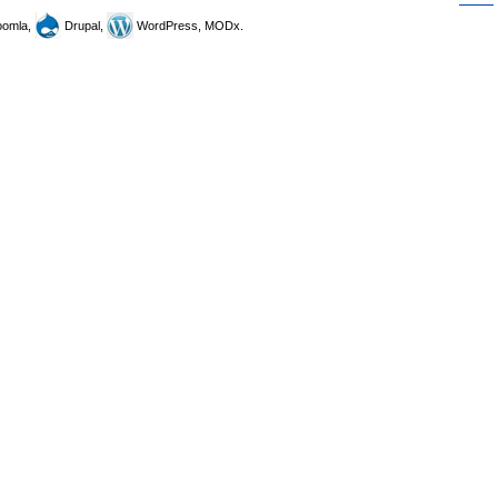
omla,
Drupal,
WordPress, MODx.