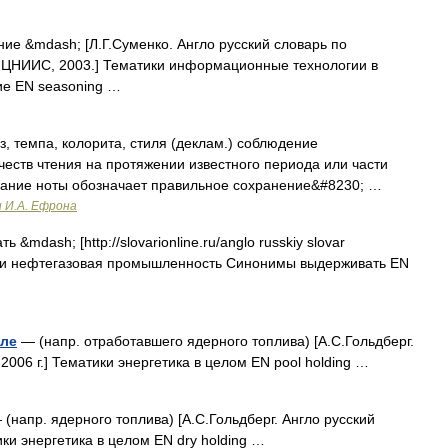
ие &mdash; [Л.Г.Суменко. Англо русский словарь по
 ЦНИИС, 2003.] Тематики информационные технологии в
ие EN seasoning …
з, темпа, колорита, стиля (деклам.) соблюдение
честв чтения на протяжении известного периода или части
вание ноты обозначает правильное сохранение&#8230; …
и И.А. Ефрона
 &mdash; [http://slovarionline.ru/anglo russkiy slovar
тики нефтегазовая промышленность Синонимы выдерживать EN
еле
— (напр. отработавшего ядерного топлива) [А.С.Гольдберг.
2006 г.] Тематики энергетика в целом EN pool holding …
(напр. ядерного топлива) [А.С.Гольдберг. Англо русский
ики энергетика в целом EN dry holding …