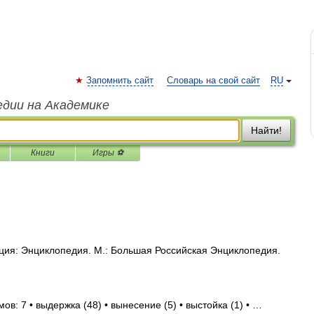
Запомнить сайт
Словарь на свой сайт
RU
едии на Академике
Найти!
Книги
Игры ⚽
ция: Энциклопедия. М.: Большая Российская Энциклопедия.
ов: 7 • выдержка (48) • вынесение (5) • выстойка (1) • …