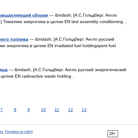
ловыделяющей сборки
— &mdash; [А.С.Гольдберг. Англо
.] Тематики энергетика в целом EN test assembly conditioning …
ного топлива
— &mdash; [А.С.Гольдберг. Англо русский
ки энергетика в целом EN irradiated fuel holdingspent fuel
дов
— &mdash; [А.С.Гольдберг. Англо русский энергетический
 целом EN radioactive waste holding …
7
8
9
10
11
12
13
ка
,
Реклама на сайте
18+