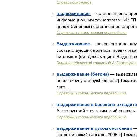
Словарь синонимов
выдерживание
— естественное старен
3
информационным технологиям. М.: ГП
целом Синонимы естественное старен
Справочник технического переводчика
Выдерживание
— основного тона, пау
4
соответствующих приемов, правил и ка
читаемого (см. Декламация). Выдержи
Энциклопедический словарь Ф.А. Брокгауза 
выдерживание (бетона)
— выдерживать
5
neftegazovoy promyishlennosti/] Тема
cure …
Справочник технического переводчика
выдерживание в бассейне-охладит
6
Англо русский энергетический словарь. 
Справочник технического переводчика
выдерживание в сухом состоянии
— 
7
энергетический словарь. 2006 г.] Темат