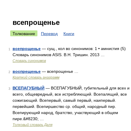
всепрощенье
Толкование
Перевод
Книги
всепрощенье
— сущ., кол во синонимов: 1 • амнистия (5)
1
Словарь синонимов ASIS. В.Н. Тришин. 2013 …
Словарь синонимов
воспрещенье
— всепрощенье …
2
Краткий словарь анаграмм
ВСЕПАГУБНЫЙ
— ВСЕПАГУБНЫЙ, губительный для всех и
3
всего, общевредный, все истребляющий. Всепалящий, все
сожигающий. Всепервый, самый первый, наипервый.
первейший. Всепиршество ср. общий, народный пир.
Всепирующий народ, братство, участвующий в общем
пире.&#8230; …
Толковый словарь Даля