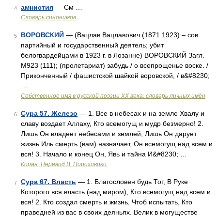
амнистия
— См …
4
Словарь синонимов
ВОРОВСКИЙ
— (Вацлав Вацлавович (1871 1923) – сов.
5
партийный и государственный деятель; убит
белогвардейцами в 1923 г. в Лозанне) ВОРОВСКИЙ Загл.
М923 (111); (пролетариат) забудь / о всепрощенье воске. /
Приконченный / фашистской шайкой воровской, / в&#8230;
…
Собственное имя в русской поэзии XX века: словарь личных имён
Сура 57. Железо
— 1. Все в небесах и на земле Хвалу и
6
славу воздает Аллаху, Кто всемогущ и мудр безмерно! 2.
Лишь Он владеет небесами и землей, Лишь Он дарует
жизнь Иль смерть (вам) назначает, Он всемогущ над всем и
вся! 3. Начало и конец Он, Явь и тайна И&#8230; …
Коран. Перевод В. Порохового
Сура 67. Власть
— 1. Благословен будь Тот, В Руке
7
Которого вся власть (над миром), Кто всемогущ над всем и
вся! 2. Кто создал смерть и жизнь, Чтоб испытать, Кто
праведней из вас в своих деяньях. Велик в могуществе