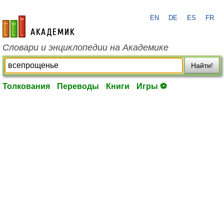
EN
DE
ES
FR
academic.ru
Словари и энциклопедии на Академике
Найти!
Толкования
Переводы
Книги
Игры ⚽