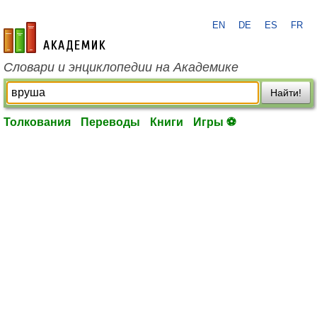
EN
DE
ES
FR
academic.ru
Словари и энциклопедии на Академике
Найти!
Толкования
Переводы
Книги
Игры ⚽