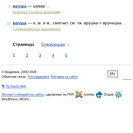
вруша
— шувар …
9
Краткий словарь анаграмм
вруша
— и; м. и ж.; смягчит. см. тж. врушка = врунишка …
10
Словарь многих выражений
Страницы
Следующая
→
1
2
3
4
5
© Академик, 2000-2026
18+
Обратная связь:
Техподдержка
,
Реклама на сайте
👣 Путешествия
Экспорт словарей на сайты
, сделанные на PHP,
Joomla,
Drupal,
WordPress, MODx.