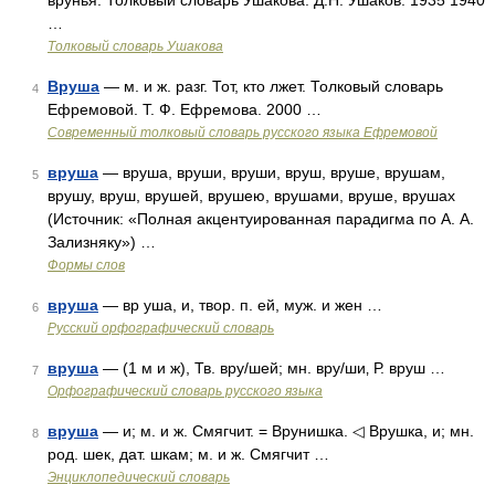
врунья. Толковый словарь Ушакова. Д.Н. Ушаков. 1935 1940
…
Толковый словарь Ушакова
Вруша
— м. и ж. разг. Тот, кто лжет. Толковый словарь
4
Ефремовой. Т. Ф. Ефремова. 2000 …
Современный толковый словарь русского языка Ефремовой
вруша
— вруша, вруши, вруши, вруш, вруше, врушам,
5
врушу, вруш, врушей, врушею, врушами, вруше, врушах
(Источник: «Полная акцентуированная парадигма по А. А.
Зализняку») …
Формы слов
вруша
— вр уша, и, твор. п. ей, муж. и жен …
6
Русский орфографический словарь
вруша
— (1 м и ж), Тв. вру/шей; мн. вру/ши‚ Р. вруш …
7
Орфографический словарь русского языка
вруша
— и; м. и ж. Смягчит. = Врунишка. ◁ Врушка, и; мн.
8
род. шек, дат. шкам; м. и ж. Смягчит …
Энциклопедический словарь