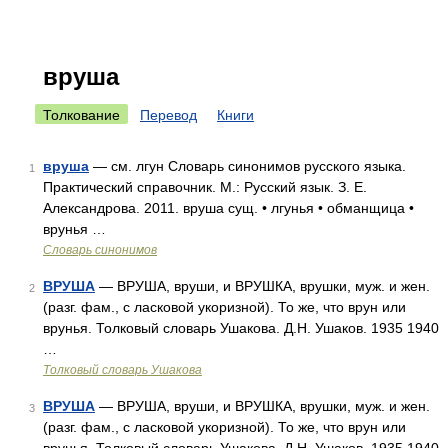
вруша
Толкование
Перевод
Книги
вруша
— см. лгун Словарь синонимов русского языка.
1
Практический справочник. М.: Русский язык. З. Е.
Александрова. 2011. вруша сущ. • лгунья • обманщица •
врунья …
Словарь синонимов
ВРУША
— ВРУША, вруши, и ВРУШКА, врушки, муж. и жен.
2
(разг. фам., с ласковой укоризной). То же, что врун или
врунья. Толковый словарь Ушакова. Д.Н. Ушаков. 1935 1940
…
Толковый словарь Ушакова
ВРУША
— ВРУША, вруши, и ВРУШКА, врушки, муж. и жен.
3
(разг. фам., с ласковой укоризной). То же, что врун или