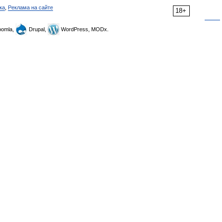
ка
,
Реклама на сайте
18+
omla,
Drupal,
WordPress, MODx.