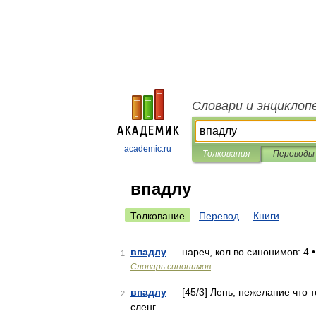
Словари и энциклоп
academic.ru
Толкования
Переводы
впадлу
Толкование
Перевод
Книги
впадлу
— нареч, кол во синонимов: 4 • 
1
Словарь синонимов
впадлу
— [45/3] Лень, нежелание что т
2
сленг …