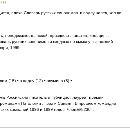
енга
дится, плохо Словарь русских синонимов. в падлу нареч, кол во
ь, неподвижность, покой, праздность, апатия, инерция. .
 Словарь русских синонимов и сходных по смыслу выражений.
овари, 1999 …
лом (15) • в падлу (12) • влумина (5) • …
ль Российский писатель и публицист, лауреат премии
 романами Патологии , Грех и Санькя . В прошлом командир
ских кампаний 1996 и 1999 годов. Член&#8230; …