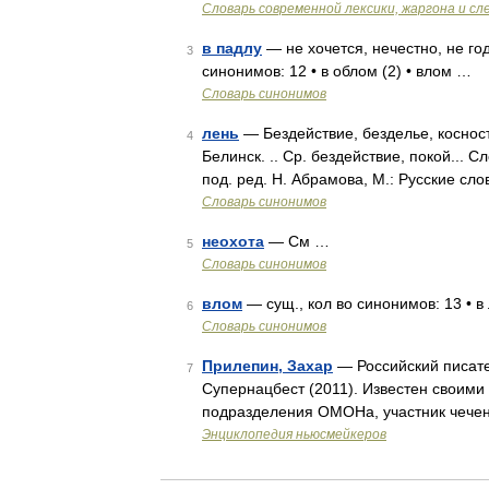
Cловарь современной лексики, жаргона и сл
в падлу
— не хочется, нечестно, не го
3
синонимов: 12 • в облом (2) • влом …
Словарь синонимов
лень
— Бездействие, безделье, косност
4
Белинск. .. Ср. бездействие, покой...
под. ред. Н. Абрамова, М.: Русские сл
Словарь синонимов
неохота
— См …
5
Словарь синонимов
влом
— сущ., кол во синонимов: 13 • в 
6
Словарь синонимов
Прилепин, Захар
— Российский писате
7
Супернацбест (2011). Известен своими
подразделения ОМОНа, участник чечен
Энциклопедия ньюсмейкеров