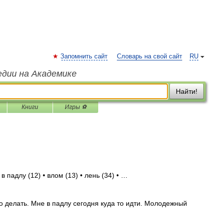
Запомнить сайт
Словарь на свой сайт
RU
едии на Академике
Найти!
Книги
Игры ⚽
в падлу (12) • влом (13) • лень (34) • …
о делать. Мне в падлу сегодня куда то идти. Молодежный