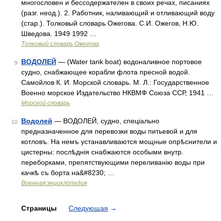
многословен и бессодержателен в своих речах, писаниях
(разг. неод.). 2. Работник, наливающий и отливающий воду
(стар.). Толковый словарь Ожегова. С.И. Ожегов, Н.Ю.
Шведова. 1949 1992 …
Толковый словарь Ожегова
ВОДОЛЕЙ
— (Water tank boat) водоналивное портовое
9
судно, снабжающее корабли флота пресной водой.
Самойлов К. И. Морской словарь. М. Л.: Государственное
Военно морское Издательство НКВМФ Союза ССР, 1941 …
Морской словарь
Водолей
— ВОДОЛЕЙ, судно, спеціально
10
предназначенное для перевозки воды питьевой и для
котловъ. На немъ устанавливаются мощные опрѣснители и
цистерны: послѣднія снабжаются особыми внутр.
переборками, препятствующими переливанію воды при
качкѣ съ борта на&#8230; …
Военная энциклопедия
Страницы
Следующая
→