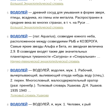
Большой Энциклопедический словарь
ВОДОЛЕЙ
— древний сосуд для умывания в форме зверя,
5
птицы, всадника, из глины или металла. Распространен в
средние века во многих странах, в т. ч. на Руси …
Большой Энциклопедический словарь
ВОДОЛЕЙ
— (лат. Aquarius), созвездие южного неба,
6
расположенное между созвездиями РЫБ и КОЗЕРОГА.
Самые яркие звезды Альфа и Бета, их звездная величина
2,9. В созвездие входят также две значительных
планетарных туманности «Сатурна» и «Спиральная» …
Научно-технический энциклопедический словарь
ВОДОЛЕЙ
— ВОДОЛЕЙ, водолея, муж. 1. Рабочий,
7
вычерпывающий, выливающий откуда нибудь воду (спец.).
2. перен. Многословный, малосодержательный оратор
(разг. пренебр.). Толковый словарь Ушакова. Д.Н. Ушаков.
1935 1940 …
Толковый словарь Ушакова
ВОДОЛЕЙ
— ВОДОЛЕЙ, я, муж. 1. Человек, к рый
8