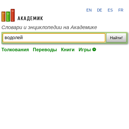
EN
DE
ES
FR
academic.ru
Словари и энциклопедии на Академике
Найти!
Толкования
Переводы
Книги
Игры ⚽