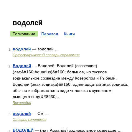
водолей
Толкование
Перевод
Книги
водолей
— водолей …
1
Орфографический словарь-справочник
Водолей
— Водолей: Водолей (созвездие)
2
(лат.&#160;Aquarius)&#160; большое, но тусклое
зодиакальное созвездие между Козерогом и Рыбами.
Водолей (знак зодиака)&#160; одиннадцатый знак зодиака,
обычно изображается в виде человека с кувшином,
льющего воду.&#8230; …
Википедия
водолей
— См …
3
Словарь синонимов
ВОДОЛЕЙ
— (лат. Aquarius) зодиакальное созвездие …
4