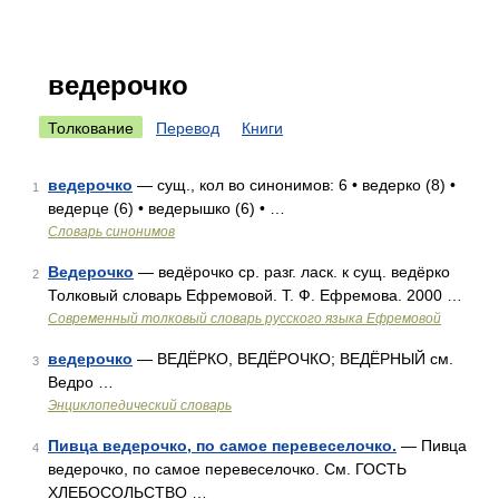
ведерочко
Толкование
Перевод
Книги
ведерочко
— сущ., кол во синонимов: 6 • ведерко (8) •
1
ведерце (6) • ведерышко (6) • …
Словарь синонимов
Ведерочко
— ведёрочко ср. разг. ласк. к сущ. ведёрко
2
Толковый словарь Ефремовой. Т. Ф. Ефремова. 2000 …
Современный толковый словарь русского языка Ефремовой
ведерочко
— ВЕДЁРКО, ВЕДЁРОЧКО; ВЕДЁРНЫЙ см.
3
Ведро …
Энциклопедический словарь
Пивца ведерочко, по самое перевеселочко.
— Пивца
4
ведерочко, по самое перевеселочко. См. ГОСТЬ
ХЛЕБОСОЛЬСТВО …