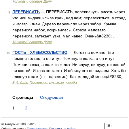
Толковый словарь Даля
ПЕРЕВИСАТЬ
— ПЕРЕВИСАТЬ, перевиснуть, висеть через
9
что или выдавшись за край, над чем; перевеситься, в страд.
и ·возвр. ·знач. Дерево перевисло через забор. Крыша
перевисла набок, искривилась. Стреха маловато
перевисла, затекает, узка, мал навес. Очень&#8230; …
Толковый словарь Даля
ГОСТЬ - ХЛЕБОСОЛЬСТВО
— Легок на помине. Его
10
помяни только, а он и тут. Помянули волка, а он и тут.
Помяни волка, а волк из колка. Ни слуху, ни духу, ни вестей,
ни костей. И глаз не кажет. И облику его не видаем. Хоть бы
плюнул к нам (т. е. навестил). Как молодой месяц&#8230; …
В.И. Даль. Пословицы русского народа
Страницы
Следующая
→
1
2
© Академик, 2000-2026
18+
Обратная связь:
Техподдержка
,
Реклама на сайте