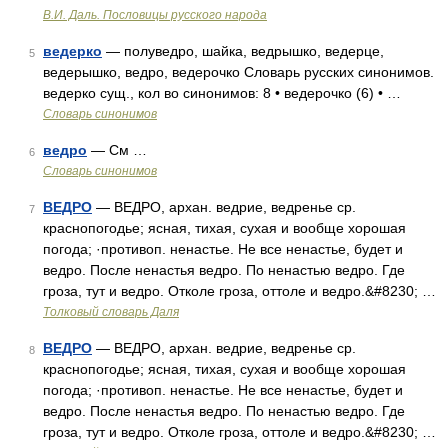
В.И. Даль. Пословицы русского народа
ведерко
— полуведро, шайка, ведрышко, ведерце,
5
ведерышко, ведро, ведерочко Словарь русских синонимов.
ведерко сущ., кол во синонимов: 8 • ведерочко (6) • …
Словарь синонимов
ведро
— См …
6
Словарь синонимов
ВЕДРО
— ВЕДРО, архан. ведрие, ведренье ср.
7
краснопогодье; ясная, тихая, сухая и вообще хорошая
погода; ·противоп. ненастье. Не все ненастье, будет и
ведро. После ненастья ведро. По ненастью ведро. Где
гроза, тут и ведро. Отколе гроза, оттоле и ведро.&#8230; …
Толковый словарь Даля
ВЕДРО
— ВЕДРО, архан. ведрие, ведренье ср.
8
краснопогодье; ясная, тихая, сухая и вообще хорошая
погода; ·противоп. ненастье. Не все ненастье, будет и
ведро. После ненастья ведро. По ненастью ведро. Где
гроза, тут и ведро. Отколе гроза, оттоле и ведро.&#8230; …