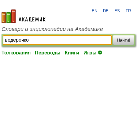
EN
DE
ES
FR
academic.ru
Словари и энциклопедии на Академике
Найти!
Толкования
Переводы
Книги
Игры ⚽