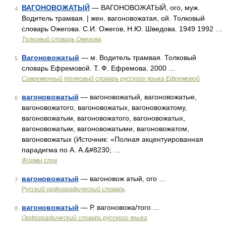
ВАГОНОВОЖАТЫЙ
— ВАГОНОВОЖАТЫЙ, ого, муж.
4
Водитель трамвая. | жен. вагоновожатая, ой. Толковый
словарь Ожегова. С.И. Ожегов, Н.Ю. Шведова. 1949 1992 …
Толковый словарь Ожегова
Вагоновожатый
— м. Водитель трамвая. Толковый
5
словарь Ефремовой. Т. Ф. Ефремова. 2000 …
Современный толковый словарь русского языка Ефремовой
вагоновожатый
— вагоновожатый, вагоновожатые,
6
вагоновожатого, вагоновожатых, вагоновожатому,
вагоновожатым, вагоновожатого, вагоновожатых,
вагоновожатым, вагоновожатыми, вагоновожатом,
вагоновожатых (Источник: «Полная акцентуированная
парадигма по А. А.&#8230; …
Формы слов
вагоновожатый
— вагоновож атый, ого …
7
Русский орфографический словарь
вагоновожатый
— Р. вагоновожа/того …
8
Орфографический словарь русского языка