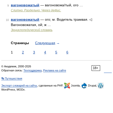
вагоновожатый
— вагоновожа/тый, ого …
9
Слитно. Раздельно. Через дефис.
вагоновожатый
— ого; м. Водитель трамвая. ◁
10
Вагоновожатая, ой; ж …
Энциклопедический словарь
Страницы
Следующая
→
1
2
3
4
5
6
© Академик, 2000-2026
18+
Обратная связь:
Техподдержка
,
Реклама на сайте
👣 Путешествия
Экспорт словарей на сайты
, сделанные на PHP,
Joomla,
Drupal,
WordPress, MODx.