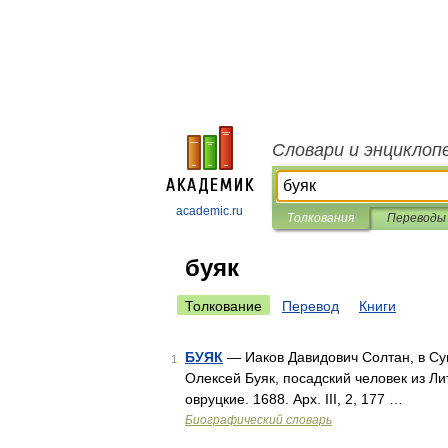
Словари и энциклоп
academic.ru
Толкования
Переводы
буяк
Толкование
Перевод
Книги
БУЯК
— Иаков Давидович Солтан, в Супр
1
Олексей Буяк, посадский человек из Литв
овруцкие. 1688. Арх. III, 2, 177 …
Биографический словарь