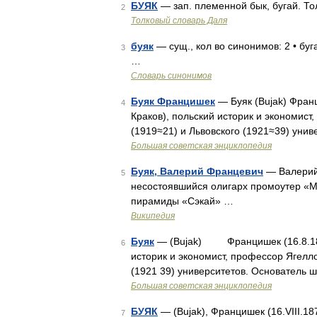
БУЯК
— зап. племенной бык, бугай. То
2
Толковый словарь Даля
буяк
— сущ., кол во синонимов: 2 • буг
3
…
Словарь синонимов
Буяк Францишек
— Буяк (Bujak) Франц
4
Краков), польский историк и экономист
(1919≈21) и Львовского (1921≈39) уни
Большая советская энциклопедия
Буяк, Валерий Францевич
— Валерий 
5
несостоявшийся олигарх промоутер «М
пирамиды «Сэкай» …
Википедия
Буяк
— (Bujak) Францишек (16.8.1875,
6
историк и экономист, профессор Ягелло
(1921 39) университетов. Основатель 
Большая советская энциклопедия
БУЯК
— (Bujak), Францишек (16.VIII.187
7