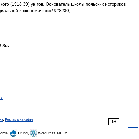
ского (1918 39) ун тов. Основатель школы польских историков
оциальной и экономической&#8230; …
й бик …
7
ка
,
Реклама на сайте
18+
omla,
Drupal,
WordPress, MODx.