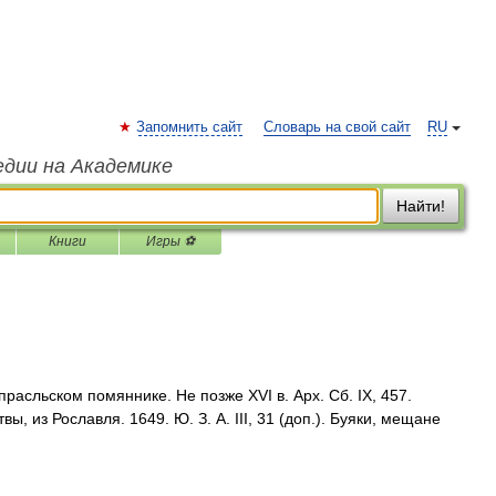
Запомнить сайт
Словарь на свой сайт
RU
едии на Академике
Найти!
Книги
Игры ⚽
асльском помяннике. Не позже XVI в. Арх. Сб. IX, 457.
ы, из Рославля. 1649. Ю. З. А. III, 31 (доп.). Буяки, мещане