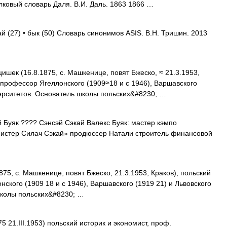
лковый словарь Даля. В.И. Даль. 1863 1866 …
ай (27) • бык (50) Словарь синонимов ASIS. В.Н. Тришин. 2013
ишек (16.8.1875, с. Машкенице, повят Бжеско, ≈ 21.3.1953,
, профессор Ягеллонского (1909≈18 и с 1946), Варшавского
верситетов. Основатель школы польских&#8230; …
Буяк ???? Сэнсэй Сэкай Валекс Буяк: мастер кэмпо
истер Силач Сэкай» продюссер Натали строитель финансовой
 с. Машкенице, повят Бжеско, 21.3.1953, Краков), польский
нского (1909 18 и с 1946), Варшавского (1919 21) и Львовского
школы польских&#8230; …
5 21.III.1953) польский историк и экономист, проф.