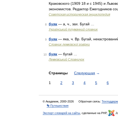
Краковского (1909 18 и с 1945) и Львов
экономистов. Редактор Ежегодников с
Советская историческая энциклопедия
буяк
— а, ч., зах. Бугай …
8
Український тлумачний словник
буяк
— яка, ч. Вр. Бугай, некастровани
9
Словник лемківскої говірки
буяк
— бугай …
10
Лемківський Словничок
Страницы
Следующая
→
1
2
3
4
5
6
© Академик, 2000-2026
Обратная связь:
Техподдерж
👣 Путешествия
Экспорт словарей на сайты
, сделанные на PHP,
Jo