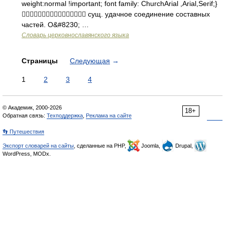
weight:normal !important; font family: ChurchArial ,Arial,Serif;}
 сущ. удачное соединение составных
частей. О&#8230; …
Словарь церковнославянского языка
Страницы
Следующая
→
1
2
3
4
© Академик, 2000-2026
18+
Обратная связь:
Техподдержка
,
Реклама на сайте
👣 Путешествия
Экспорт словарей на сайты
, сделанные на PHP,
Joomla,
Drupal,
WordPress, MODx.