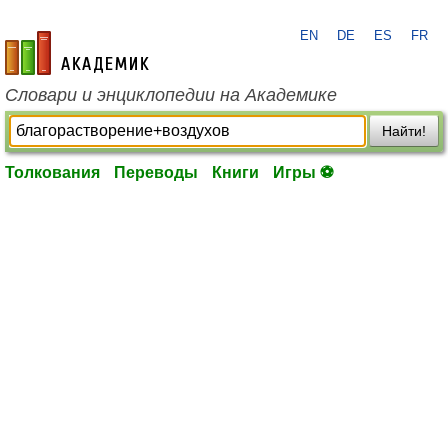
EN
DE
ES
FR
academic.ru
Словари и энциклопедии на Академике
Найти!
Толкования
Переводы
Книги
Игры ⚽