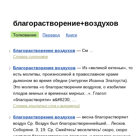
благорастворение+воздухов
Толкование
Перевод
Книги
благорастворение воздухов
— См …
1
Словарь синонимов
Благорастворение воздухов
— Из «великой ектеньи», то
2
есть молитвы, произносимой в православном храме
дьяконом во время обедни (литургии Иоанна Златоуста).
Это молитва «о благорастворении воздухов, о изобилии
плодов земных и временах мирных...». Глагол
«благорастворяти» в&#8230; …
Словарь крылатых слов и выражений
благорастворение воздухов
— весна благорастворяет
3
воздух Ср. Воздух был благораствореннейший... Лесков.
Соборяне. 3, 19. Ср. Смейтесь! веселитесь! скоро, скоро