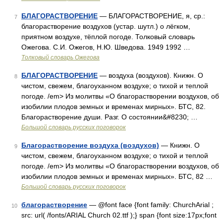
БЛАГОРАСТВОРЕНИЕ
— БЛАГОРАСТВОРЕНИЕ, я, ср.:
7
благорастворение воздухов (устар. шутл.) о лёгком,
приятном воздухе, тёплой погоде. Толковый словарь
Ожегова. С.И. Ожегов, Н.Ю. Шведова. 1949 1992 …
Толковый словарь Ожегова
БЛАГОРАСТВОРЕНИЕ
— воздуха (воздухов). Книжн. О
8
чистом, свежем, благоуханном воздухе; о тихой и теплой
погоде. /em> Из молитвы «О благорастворении воздухов, об
изобилии плодов земных и временах мирных». БТС, 82.
Благорастворение души. Разг. О состоянии&#8230; …
Большой словарь русских поговорок
Благорастворение воздуха (воздухов)
— Книжн. О
9
чистом, свежем, благоуханном воздухе; о тихой и теплой
погоде. /em> Из молитвы «О благорастворении воздухов, об
изобилии плодов земных и временах мирных». БТС, 82 …
Большой словарь русских поговорок
благорастворение
— @font face {font family: ChurchArial ;
10
src: url( /fonts/ARIAL Church 02.ttf );} span {font size:17px;font