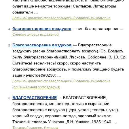
наступит благорастворение воздухов, и помелом очищено
будет ваше нечистое торжище! Салтыков. Литераторы
обыватели …
Большой толково-фразеологический словарь Михельсона
благорастворение воздухов
— см. благорастворение …
4
Словарь многих выражений
Благорастворение воздухов
— Благораствореніе
5
воздуховъ (весна благорастворяетъ воздухъ). Ср. Воздухъ
былъ благораствореннѣйшій. Лѣсковъ. Соборяне. 3, 19. Ср.
Смѣйтесь! веселитесь! скоро, скоро наступитъ
благораствореніе воздуховъ, и помеломъ очищено будетъ
ваше нечистое&#8230; …
Большой толково-фразеологический словарь Михельсона
(оригинальная орфография)
БЛАГОРАСТВОРЕНИЕ
— БЛАГОРАСТВОРЕНИЕ,
6
благорастворения, мн. нет, ср. только в выражении:
благорастворение воздухов (церк. устар.; теперь шутл.)
хороший воздух, хорошая погода, здоровый климат.
Толковый словарь Ушакова. Д.Н. Ушаков. 1935 1940 …
Толковый словарь Ушакова