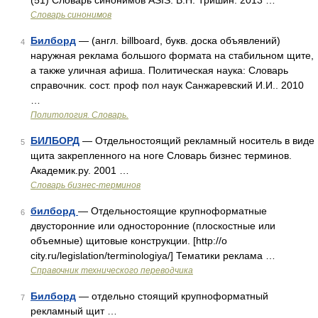
(51) Словарь синонимов ASIS. В.Н. Тришин. 2013 …
Словарь синонимов
Билборд
— (англ. billboard, букв. доска объявлений)
4
наружная реклама большого формата на стабильном щите,
а также уличная афиша. Политическая наука: Словарь
справочник. сост. проф пол наук Санжаревский И.И.. 2010
…
Политология. Словарь.
БИЛБОРД
— Отдельностоящий рекламный носитель в виде
5
щита закрепленного на ноге Словарь бизнес терминов.
Академик.ру. 2001 …
Словарь бизнес-терминов
билборд
— Отдельностоящие крупноформатные
6
двусторонние или односторонние (плоскостные или
объемные) щитовые конструкции. [http://o
city.ru/legislation/terminologiya/] Тематики реклама …
Справочник технического переводчика
Билборд
— отдельно стоящий крупноформатный
7
рекламный щит …