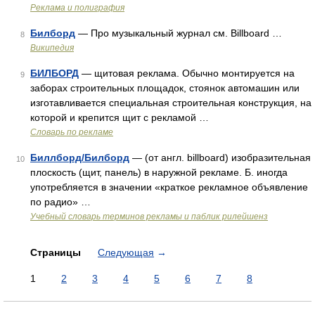
Реклама и полиграфия
Билборд
— Про музыкальный журнал см. Billboard …
8
Википедия
БИЛБОРД
— щитовая реклама. Обычно монтируется на
9
заборах строительных площадок, стоянок автомашин или
изготавливается специальная строительная конструкция, на
которой и крепится щит с рекламой …
Словарь по рекламе
Биллборд/Билборд
— (от англ. billboard) изобразительная
10
плоскость (щит, панель) в наружной рекламе. Б. иногда
употребляется в значении «краткое рекламное объявление
по радио» …
Учебный словарь терминов рекламы и паблик рилейшенз
Страницы
Следующая
→
1
2
3
4
5
6
7
8