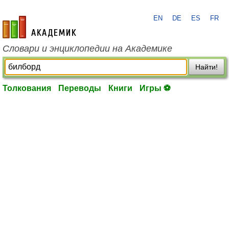
EN
DE
ES
FR
academic.ru
Словари и энциклопедии на Академике
Найти!
Толкования
Переводы
Книги
Игры ⚽