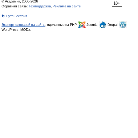
© Академик, 2000-2026
18+
Обратная связь:
Техподдержка
,
Реклама на сайте
👣 Путешествия
Экспорт словарей на сайты
, сделанные на PHP,
Joomla,
Drupal,
WordPress, MODx.