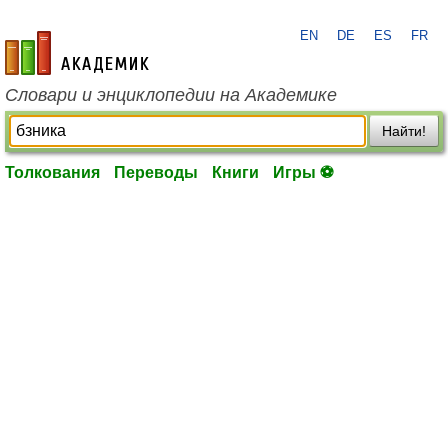
EN
DE
ES
FR
academic.ru
Словари и энциклопедии на Академике
Найти!
Толкования
Переводы
Книги
Игры ⚽