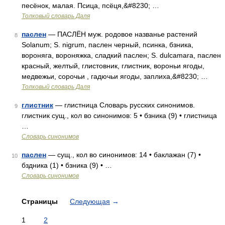
песёнок, малая. Псица, псёця,&#8230; …
Толковый словарь Даля
паслен
— ПАСЛЁН муж. родовое названье растений
8
Solanum; S. nigrum, паслен черный, псинка, бзника,
вороняга, вороняжка, сладкий паслен; S. dulcamara, паслен
красный, желтый, глистовник, глистник, вороньи ягоды,
медвежьи, сорочьи , гадючьи ягоды, заплиха,&#8230; …
Толковый словарь Даля
глистник
— глистница Словарь русских синонимов.
9
глистник сущ., кол во синонимов: 5 • бзника (9) • глистница
…
Словарь синонимов
паслен
— сущ., кол во синонимов: 14 • баклажан (7) •
10
бздника (1) • бзника (9) • …
Словарь синонимов
Страницы
Следующая
→
1
2