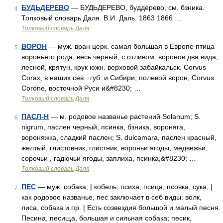
БУДЬДЕРЕВО
— БУДЬДЕРЕВО, буддерево, см. бзника.
4
Толковый словарь Даля. В.И. Даль. 1863 1866 …
Толковый словарь Даля
ВОРОН
— муж. вран церк. самая большая в Европе птица
5
вороньего рода, весь черный, с отливом: воронов два вида,
лесной, крятун, крук южн. верховой забайкальск. Corvus
Corax, в наших сев. ·губ. и Сибири; полевой ворон, Corvus
Corone, восточной Руси и&#8230; …
Толковый словарь Даля
ПАСЛ-Н
— м. родовое названье растений Solanum; S.
6
nigrum, паслен черный, псинка, бзника, вороняга,
вороняжка, сладкий паслен; S. dulcamara, паслен красный,
желтый, глистовник, глистник, вороньи ягоды, медвежьи,
сорочьи , гадючьи ягоды, заплиха, псинка,&#8230; …
Толковый словарь Даля
ПЕС
— муж. собака; | кобель; психа, псица, псовка, сука; |
7
как родовое названье, пес заключает в себ виды: волк,
лиса, собака и пр. | Есть созвездия большой и малый песня.
Песина, песища, большая и сильная собака; песик,