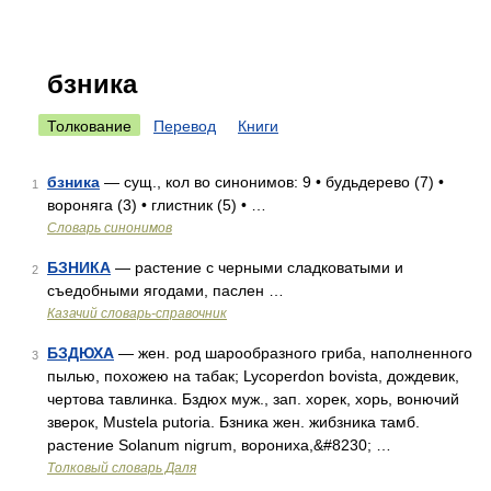
бзника
Толкование
Перевод
Книги
бзника
— сущ., кол во синонимов: 9 • будьдерево (7) •
1
вороняга (3) • глистник (5) • …
Словарь синонимов
БЗНИКА
— растение с черными сладковатыми и
2
съедобными ягодами, паслен …
Казачий словарь-справочник
БЗДЮХА
— жен. род шарообразного гриба, наполненного
3
пылью, похожею на табак; Lycoperdon bovista, дождевик,
чертова тавлинка. Бздюх муж., зап. хорек, хорь, вонючий
зверок, Mustela putoria. Бзника жен. жибзника тамб.
растение Solanum nigrum, ворониха,&#8230; …
Толковый словарь Даля