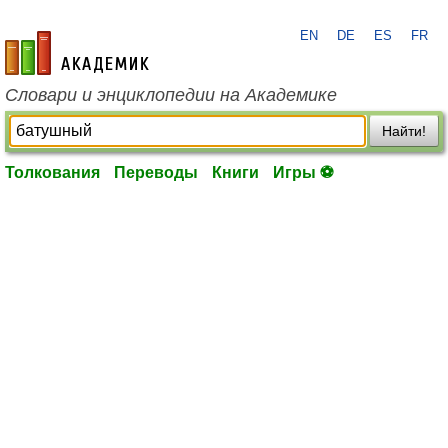
EN
DE
ES
FR
academic.ru
Словари и энциклопедии на Академике
Найти!
Толкования
Переводы
Книги
Игры ⚽