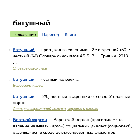
батушный
Толкование
Перевод
Книги
батушный
— прил., кол во синонимов: 2 • искренний (50) •
1
честный (64) Словарь синонимов ASIS. В.Н. Тришин. 2013
…
Словарь синонимов
батушный
— честный человек …
2
Воровской жаргон
батушный
— [2/0] честный, искренний человек. Уголовный
3
жаргон …
Cловарь современной лексики, жаргона и сленга
Блатной жаргон
— Воровской жаргон (правильнее это
4
явление называть «арго») социальный диалект (социолект),
развившийся в среде деклассированных элементов