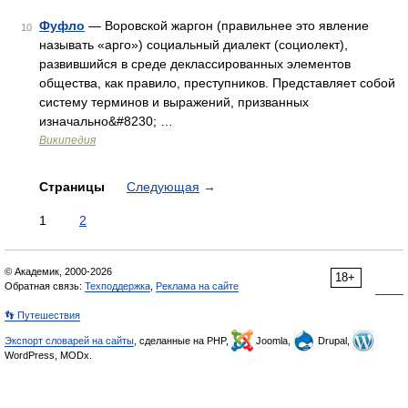
Фуфло
— Воровской жаргон (правильнее это явление
10
называть «арго») социальный диалект (социолект),
развившийся в среде деклассированных элементов
общества, как правило, преступников. Представляет собой
систему терминов и выражений, призванных
изначально&#8230; …
Википедия
Страницы
Следующая
→
1
2
© Академик, 2000-2026
18+
Обратная связь:
Техподдержка
,
Реклама на сайте
👣 Путешествия
Экспорт словарей на сайты
, сделанные на PHP,
Joomla,
Drupal,
WordPress, MODx.