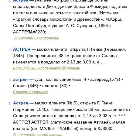
Астрея
— (Astraea, Αστραία). Прозвище богини
3
справедливости Дики, дочери Зевса и Фемиды; под этим
именем она жила на земле в золотой век. (Источник:
«Краткий словарь мифологии и древностей». М.Корш.
Санкт Петербург, издание А. С. Суворина, 1894.)
АСТРЕЯ&#8230; …
Энциклопедия мифологии
АСТРЕЯ
— малая планета, открыта Г. Генке (Германия,
4
1845). Поперечник ок. 38 км, расстояние от Солнца
изменяется в пределах от 2,13 до 3,03 а. е …
Большой Энциклопедический словарь
астрея
— сущ., кол во синонимов: 4 • астероид (579) •
5
богиня (346) • планета (30) • …
Словарь синонимов
Астрея
— малая планета (№ 5), открыта Г. Генке
6
(Германия, 1845). Поперечник около 38 км, расстояние от
Солнца изменяется в пределах от 2,13 до 3,03 а. е. * * *
АСТРЕЯ АСТРЕЯ, (латинское название Astraea), малая
планета (см. МАЛЫЕ ПЛАНЕТЫ) номер 5,&#8230; …
Энциклопедический словарь