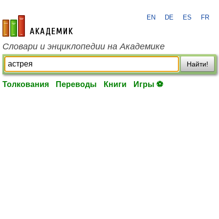
EN
DE
ES
FR
academic.ru
Словари и энциклопедии на Академике
Найти!
Толкования
Переводы
Книги
Игры ⚽