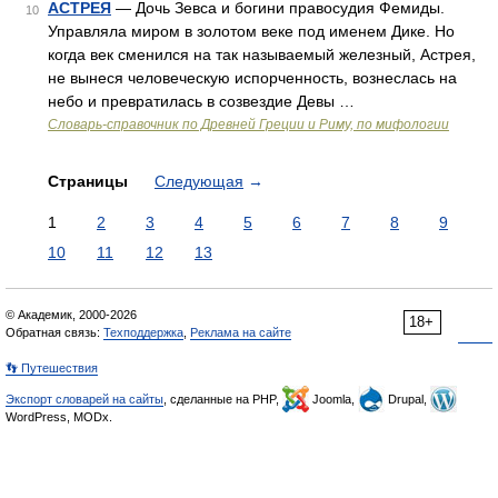
АСТРЕЯ
— Дочь Зевса и богини правосудия Фемиды.
10
Управляла миром в золотом веке под именем Дике. Но
когда век сменился на так называемый железный, Астрея,
не вынеся человеческую испорченность, вознеслась на
небо и превратилась в созвездие Девы …
Cловарь-справочник по Древней Греции и Риму, по мифологии
Страницы
Следующая
→
1
2
3
4
5
6
7
8
9
10
11
12
13
© Академик, 2000-2026
18+
Обратная связь:
Техподдержка
,
Реклама на сайте
👣 Путешествия
Экспорт словарей на сайты
, сделанные на PHP,
Joomla,
Drupal,
WordPress, MODx.