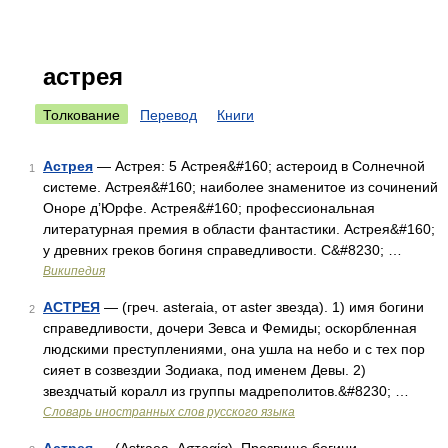
астрея
Толкование
Перевод
Книги
Астрея
— Астрея: 5 Астрея&#160; астероид в Солнечной
1
системе. Астрея&#160; наиболее знаменитое из сочинений
Оноре д’Юрфе. Астрея&#160; профессиональная
литературная премия в области фантастики. Астрея&#160;
у древних греков богиня справедливости. С&#8230; …
Википедия
АСТРЕЯ
— (греч. asteraia, от aster звезда). 1) имя богини
2
справедливости, дочери Зевса и Фемиды; оскорбленная
людскими преступлениями, она ушла на небо и с тех пор
сияет в созвездии Зодиака, под именем Девы. 2)
звездчатый коралл из группы мадреполитов.&#8230; …
Словарь иностранных слов русского языка