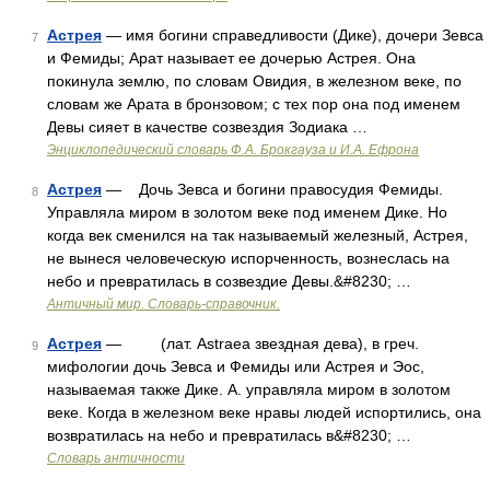
Астрея
— имя богини справедливости (Дике), дочери Зевса
7
и Фемиды; Арат называет ее дочерью Астрея. Она
покинула землю, по словам Овидия, в железном веке, по
словам же Арата в бронзовом; с тех пор она под именем
Девы сияет в качестве созвездия Зодиака …
Энциклопедический словарь Ф.А. Брокгауза и И.А. Ефрона
Астрея
— Дочь Зевса и богини правосудия Фемиды.
8
Управляла миром в золотом веке под именем Дике. Но
когда век сменился на так называемый железный, Астрея,
не вынеся человеческую испорченность, вознеслась на
небо и превратилась в созвездие Девы.&#8230; …
Античный мир. Словарь-справочник.
Астрея
— (лат. Astraea звездная дева), в греч.
9
мифологии дочь Зевса и Фемиды или Астрея и Эос,
называемая также Дике. А. управляла миром в золотом
веке. Когда в железном веке нравы людей испортились, она
возвратилась на небо и превратилась в&#8230; …
Словарь античности