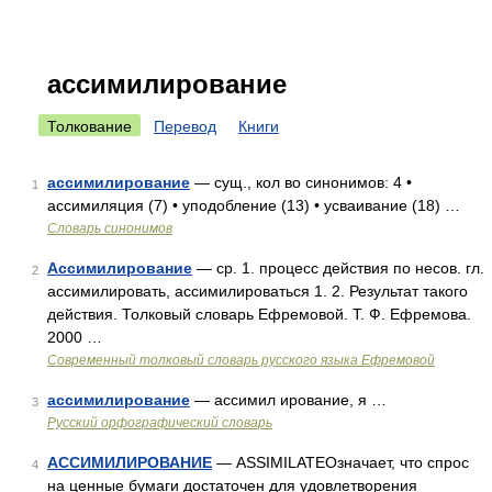
ассимилирование
Толкование
Перевод
Книги
ассимилирование
— сущ., кол во синонимов: 4 •
1
ассимиляция (7) • уподобление (13) • усваивание (18) …
Словарь синонимов
Ассимилирование
— ср. 1. процесс действия по несов. гл.
2
ассимилировать, ассимилироваться 1. 2. Результат такого
действия. Толковый словарь Ефремовой. Т. Ф. Ефремова.
2000 …
Современный толковый словарь русского языка Ефремовой
ассимилирование
— ассимил ирование, я …
3
Русский орфографический словарь
АССИМИЛИРОВАНИЕ
— ASSIMILATEОзначает, что спрос
4
на ценные бумаги достаточен для удовлетворения