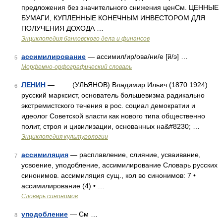
предложения без значительного снижения ценСм. ЦЕННЫЕ
БУМАГИ, КУПЛЕННЫЕ КОНЕЧНЫМ ИНВЕСТОРОМ ДЛЯ
ПОЛУЧЕНИЯ ДОХОДА …
Энциклопедия банковского дела и финансов
ассимилирование
— ассимил/ир/ова/ни/е [й/э] …
5
Морфемно-орфографический словарь
ЛЕНИН
— (УЛЬЯНОВ) Владимир Ильич (1870 1924)
6
русский марксист, основатель большевизма радикально
экстремистского течения в рос. социал демократии и
идеолог Советской власти как нового типа общественно
полит, строя и цивилизации, основанных на&#8230; …
Энциклопедия культурологии
ассимиляция
— расплавление, слияние, усваивание,
7
усвоение, уподобление, ассимилирование Словарь русских
синонимов. ассимиляция сущ., кол во синонимов: 7 •
ассимилирование (4) • …
Словарь синонимов
уподобление
— См …
8