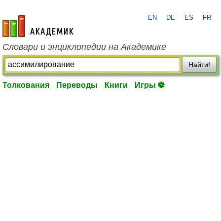
EN
DE
ES
FR
academic.ru
Словари и энциклопедии на Академике
Найти!
Толкования
Переводы
Книги
Игры ⚽