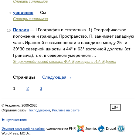
Словарь синонимов
усвоение
— См …
9
Словарь синонимов
Персия
— I География и статистика. 1) Географическое
10
положение и границы. Пространство. П. занимает западную
часть Иранской возвышенности и находится между 25° и
39°30 северной широты и 44° и 63° восточной долготы (от
Гринвича), т. е. в северном умеренном …
Энциклопедический словарь Ф.А. Брокгауза и И.А. Ефрона
Страницы
Следующая
→
1
2
3
© Академик, 2000-2026
18+
Обратная связь:
Техподдержка
,
Реклама на сайте
👣 Путешествия
Экспорт словарей на сайты
, сделанные на PHP,
Joomla,
Drupal,
WordPress, MODx.