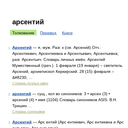
арсентий
Толкование
Перевод
Книги
Арсентий
— я, муж. Разг. к (см. Арсений).Отч.:
1
Арсентиевич, Арсентиевна и Арсентьевич, Арсентьевна;
разг. Арсентьич. Словарь личных имён. Арсентий
Мужественный (греч.). 1 февраля (19 января) – святитель
Арсений, архиепископ Керкирский. 28 (15) февраля –
&#8230; …
Словарь личных имен
арсентий
— сущ., кол во синонимов: 3 • арсен (3) •
2
арсений (4) • имя (1104) Словарь синонимов ASIS. В.Н.
Тришин …
Словарь синонимов
Арсентий
— Арс ентий (Арс ентиевич, Арс ентиевна и Арс
3