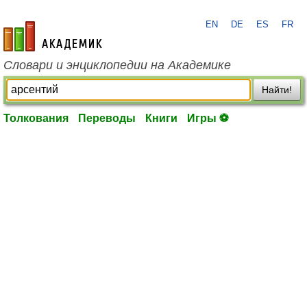
EN
DE
ES
FR
academic.ru
Словари и энциклопедии на Академике
Найти!
Толкования
Переводы
Книги
Игры ⚽