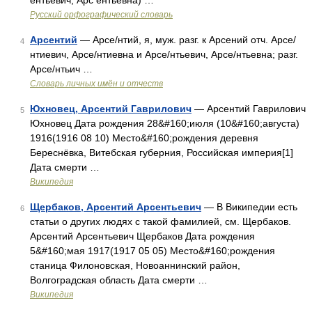
ентьевич, Арс ентьевна) …
Русский орфографический словарь
Арсентий
— Арсе/нтий, я, муж. разг. к Арсений отч. Арсе/
4
нтиевич, Арсе/нтиевна и Арсе/нтьевич, Арсе/нтьевна; разг.
Арсе/нтьич …
Словарь личных имён и отчеств
Юхновец, Арсентий Гаврилович
— Арсентий Гаврилович
5
Юхновец Дата рождения 28&#160;июля (10&#160;августа)
1916(1916 08 10) Место&#160;рождения деревня
Береснёвка, Витебская губерния, Российская империя[1]
Дата смерти …
Википедия
Щербаков, Арсентий Арсентьевич
— В Википедии есть
6
статьи о других людях с такой фамилией, см. Щербаков.
Арсентий Арсентьевич Щербаков Дата рождения
5&#160;мая 1917(1917 05 05) Место&#160;рождения
станица Филоновская, Новоаннинский район,
Волгоградская область Дата смерти …
Википедия