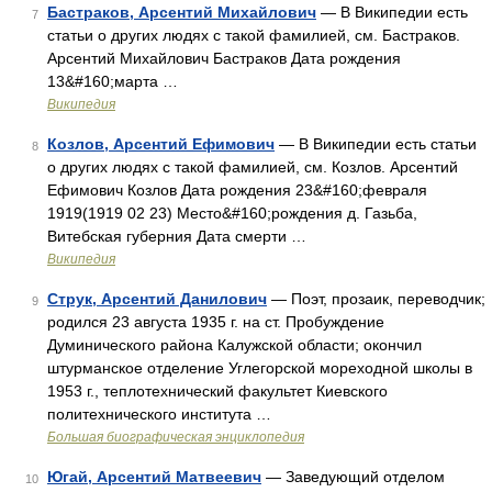
Бастраков, Арсентий Михайлович
— В Википедии есть
7
статьи о других людях с такой фамилией, см. Бастраков.
Арсентий Михайлович Бастраков Дата рождения
13&#160;марта …
Википедия
Козлов, Арсентий Ефимович
— В Википедии есть статьи
8
о других людях с такой фамилией, см. Козлов. Арсентий
Ефимович Козлов Дата рождения 23&#160;февраля
1919(1919 02 23) Место&#160;рождения д. Газьба,
Витебская губерния Дата смерти …
Википедия
Струк, Арсентий Данилович
— Поэт, прозаик, переводчик;
9
родился 23 августа 1935 г. на ст. Пробуждение
Думинического района Калужской области; окончил
штурманское отделение Углегорской мореходной школы в
1953 г., теплотехнический факультет Киевского
политехнического института …
Большая биографическая энциклопедия
Югай, Арсентий Матвеевич
— Заведующий отделом
10