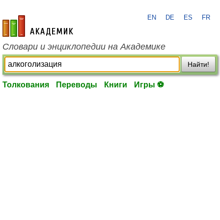
EN
DE
ES
FR
academic.ru
Словари и энциклопедии на Академике
Найти!
Толкования
Переводы
Книги
Игры ⚽