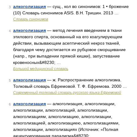
алкоголизация
— сущ., кол во синонимов: 1 • брожение
3
(10) Словарь синонимов ASIS. В.Н. Тришин. 2013 …
Словарь синонимов
алкоголизация
— метод лечения введением в ткани
4
этилового спирта, основанный на его коагулирующем
действии, вызывающем асептический некроз тканей,
благодаря чему достигается их рубцовое сморщивание
(напр., при выпадении прямой кишки), запустевание
кровеносных&#8230; …
Большой медицинский словарь
алкоголизация
— ж. Распространение алкоголизма.
5
Толковый словарь Ефремовой. Т. Ф. Ефремова. 2000 …
Современный толковый словарь русского языка Ефремовой
алкоголизация
— алкоголизация, алкоголизации,
6
алкоголизации, алкоголизаций, алкоголизации,
алкоголизациям, алкоголизацию, алкоголизации,
алкоголизацией, алкоголизациею, алкоголизациями,
алкоголизации, алкоголизациях (Источник: «Полная
акцентуированная парадигма&#8230; …