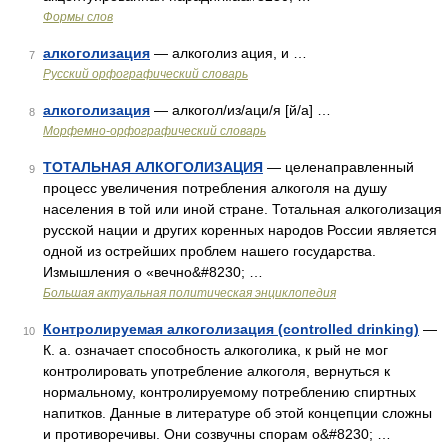
Формы слов
алкоголизация
— алкоголиз ация, и …
7
Русский орфографический словарь
алкоголизация
— алкогол/из/аци/я [й/а] …
8
Морфемно-орфографический словарь
ТОТАЛЬНАЯ АЛКОГОЛИЗАЦИЯ
— целенаправленный
9
процесс увеличения потребления алкоголя на душу
населения в той или иной стране. Тотальная алкоголизация
русской нации и других коренных народов России является
одной из острейших проблем нашего государства.
Измышления о «вечно&#8230; …
Большая актуальная политическая энциклопедия
Контролируемая алкоголизация (controlled drinking)
—
10
К. а. означает способность алкоголика, к рый не мог
контролировать употребление алкоголя, вернуться к
нормальному, контролируемому потреблению спиртных
напитков. Данные в литературе об этой концепции сложны
и противоречивы. Они созвучны спорам о&#8230; …