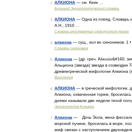
АЛКИОНА
— см. Кеик …
2
Большой Энциклопедический словарь
АЛКИОНА
— Одна из плеяд. Словарь и
3
А.Н., 1910 …
Словарь иностранных слов русского языка
алкиона
— сущ., кол во синонимов: 1 
4
Словарь синонимов
Алкиона
— (др. греч. Ἁλκυών&#160; зи
5
Альциона (звезда) звезда в созвездии 
древнегреческой мифологии Алкиона (
Википедия
АЛКИОНА
— в греческой мифологии, до
6
Алкиона, охваченная горем, бросилась 
днями называли две недели тихой пого
Энциклопедия Кольера
Алкиона
— Дочь Эола, жена фессалийс
7
морской пучине, бросилась в море, по
миф связан с наступлением двухнедел