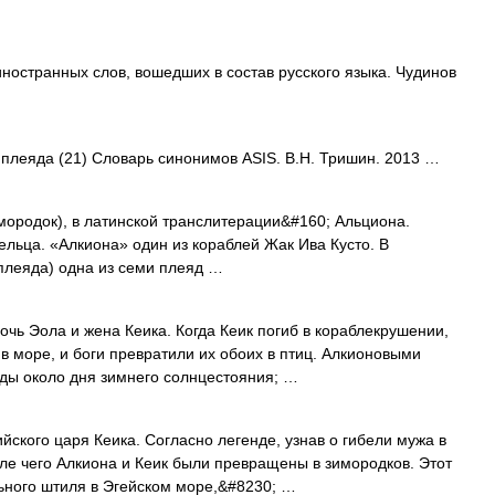
ностранных слов, вошедших в состав русского языка. Чудинов
• плеяда (21) Словарь синонимов ASIS. В.Н. Тришин. 2013 …
мородок), в латинской транслитерации&#160; Альциона.
Тельца. «Алкиона» один из кораблей Жак Ива Кусто. В
плеяда) одна из семи плеяд …
чь Эола и жена Кеика. Когда Кеик погиб в кораблекрушении,
в море, и боги превратили их обоих в птиц. Алкионовыми
ды около дня зимнего солнцестояния; …
кого царя Кеика. Согласно легенде, узнав о гибели мужа в
сле чего Алкиона и Кеик были превращены в зимородков. Этот
ьного штиля в Эгейском море,&#8230; …