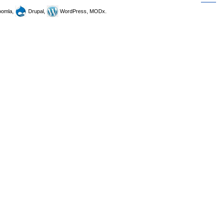
omla,
Drupal,
WordPress, MODx.