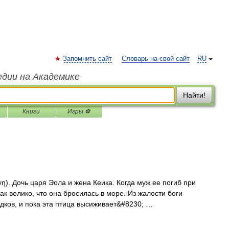
Запомнить сайт
Словарь на свой сайт
RU
едии на Академике
Найти!
Книги
Игры ⚽
η). Дочь царя Эола и жена Кеика. Когда муж ее погиб при
к велико, что она бросилась в море. Из жалости боги
одков, и пока эта птица высиживает&#8230; …