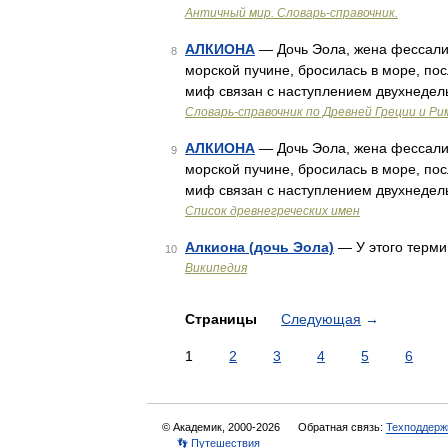
Античный мир. Словарь-справочник.
АЛКИОНА
— Дочь Эола, жена фессалий
8
морской пучине, бросилась в море, по
миф связан с наступлением двухнедел
Cловарь-справочник по Древней Греции и Ри
АЛКИОНА
— Дочь Эола, жена фессалий
9
морской пучине, бросилась в море, по
миф связан с наступлением двухнедел
Список древнегреческих имен
Алкиона (дочь Эола)
— У этого терми
10
Википедия
Страницы
Следующая
→
1
2
3
4
5
6
© Академик, 2000-2026
Обратная связь:
Техподдерж
👣 Путешествия