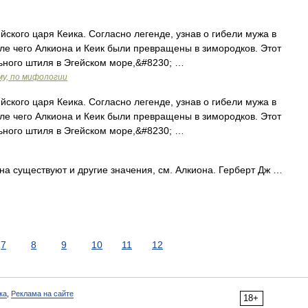
ского царя Кеика. Согласно легенде, узнав о гибели мужа в
сле чего Алкиона и Кеик были превращены в зимородков. Этот
ьного штиля в Эгейском море,&#8230; …
му, по мифологии
ского царя Кеика. Согласно легенде, узнав о гибели мужа в
сле чего Алкиона и Кеик были превращены в зимородков. Этот
ьного штиля в Эгейском море,&#8230; …
на существуют и другие значения, см. Алкиона. Герберт Дж …
7
8
9
10
11
12
ка
,
Реклама на сайте
18+