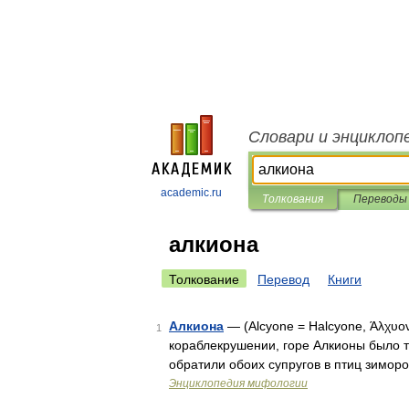
Словари и энциклоп
academic.ru
Толкования
Переводы
алкиона
Толкование
Перевод
Книги
Алкиона
— (Alcyone = Halcyone, Άλχυον
1
кораблекрушении, горе Алкионы было та
обратили обоих супругов в птиц зимор
Энциклопедия мифологии