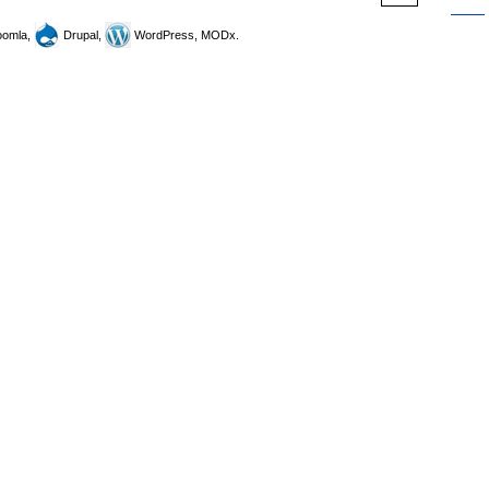
omla,
Drupal,
WordPress, MODx.