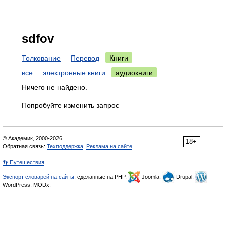
sdfov
Толкование
Перевод
Книги
все
электронные книги
аудиокниги
Ничего не найдено.
Попробуйте изменить запрос
© Академик, 2000-2026
18+
Обратная связь:
Техподдержка
,
Реклама на сайте
👣 Путешествия
Экспорт словарей на сайты
, сделанные на PHP,
Joomla,
Drupal,
WordPress, MODx.