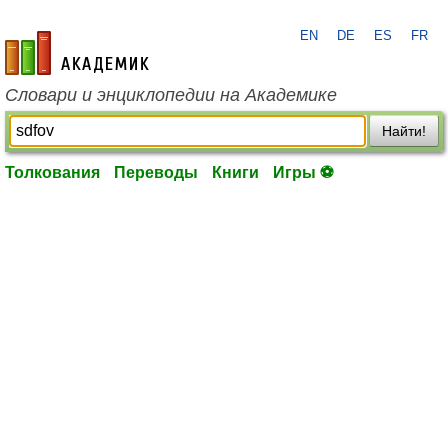
EN
DE
ES
FR
academic.ru
Словари и энциклопедии на Академике
Найти!
Толкования
Переводы
Книги
Игры ⚽