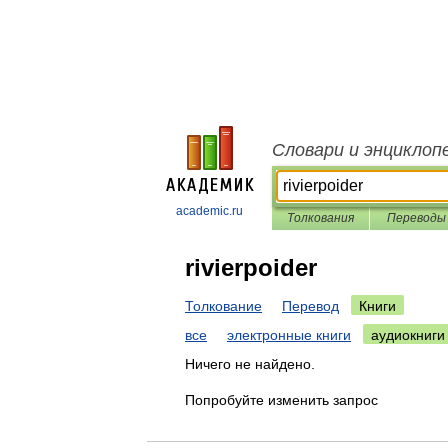
Словари и энциклоп
academic.ru
Толкования
Переводы
rivierpoider
Толкование
Перевод
Книги
все
электронные книги
аудиокниги
Ничего не найдено.
Попробуйте изменить запрос