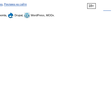
ка
,
Реклама на сайте
18+
omla,
Drupal,
WordPress, MODx.