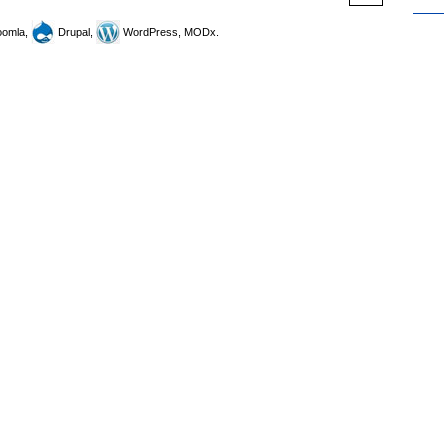
omla,
Drupal,
WordPress, MODx.