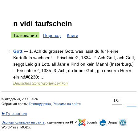
n vidi taufschein
Толкование
Перевод
Книги
Gott
— 1. Ach du grosser Gott, was lässt du für kleine
1
Kartoffeln wachsen! – Frischbier2, 1334. 2. Ach Gott, ach Gott,
seggt Leidig s Lott, all Jahr e Kind on kein Mann! (Insterburg.)
– Frischbier2, 1335. 3. Ach, du lieber Gott, gib unserm Herrn
ein n&#8230; …
Deutsches Sprichwörter-Lexikon
© Академик, 2000-2026
18+
Обратная связь:
Техподдержка
,
Реклама на сайте
👣 Путешествия
Экспорт словарей на сайты
, сделанные на PHP,
Joomla,
Drupal,
WordPress, MODx.