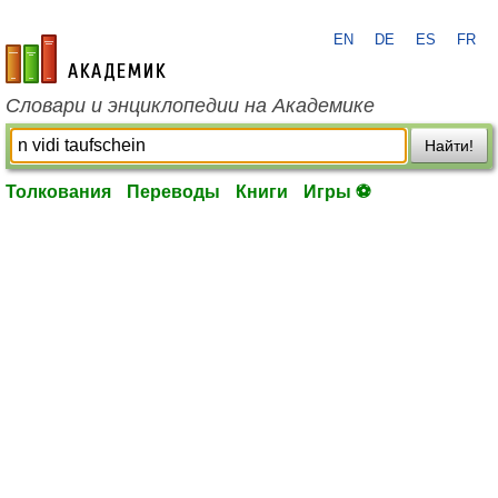
EN
DE
ES
FR
academic.ru
Словари и энциклопедии на Академике
Найти!
Толкования
Переводы
Книги
Игры ⚽