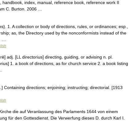
 handbook, index, manual, reference book, reference work II
liam C. Burton. 2006 …
es}. 1. A collection or body of directions, rules, or ordinances; esp.,
rship; as, the Directory used by the nonconformists instead of the
; …
lish
rē] adj. [LL directorius] directing, guiding, or advising n. pl.
rius] 1. a book of directions, as for church service 2. a book listing
 …
.] Containing directions; enjoining; instructing; directorial. [1913
lish
 Kirche die auf Veranlassung des Parlaments 1644 von einem
g für den Gottesdienst. Die Verwerfung dieses D. durch Karl I.