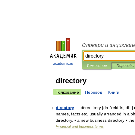
Словари и энциклоп
academic.ru
Толкования
Переводы
directory
Толкование
Перевод
Книги
directory
— di‧rec‧to‧ry [daɪˈrektri, d 
1
names, facts etc, usually arranged in alph
directory. • a new business directory • th
Financial and business terms