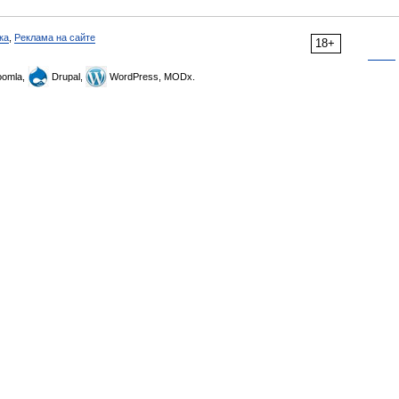
ка
,
Реклама на сайте
18+
omla,
Drupal,
WordPress, MODx.