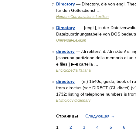
Directory
— Directory, die von engl. The
7
für den Gottesdienst …
Herders Conversations-Lexikon
Directory
— [engl.], in der Dateiverwalt
8
Dateizuordnungstabelle von DOS bedeutet
Universal-Lexikon
directory
— /di rektəri/, it. /di rɛktori/ s. 
9
[ciascuna partizione della memoria di un e
e files ] ▶◀ cartella …
Enciclopedia Italiana
directory
— (n.) 1540s, guide, book of rul
10
from directus (see DIRECT (Cf. direct) (v.)
1732; listing of telephone numbers is fr
Etymology dictionary
Страницы
Следующая
→
1
2
3
4
5
6