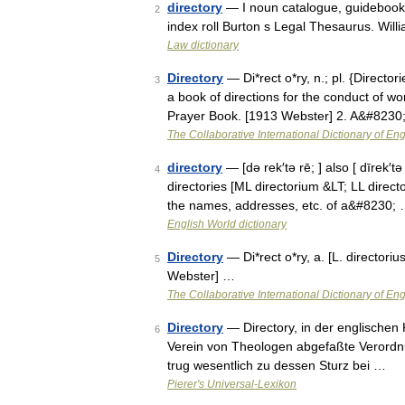
directory
— I noun catalogue, guidebook,
2
index roll Burton s Legal Thesaurus. Wil
Law dictionary
Directory
— Di*rect o*ry, n.; pl. {Directori
3
a book of directions for the conduct of wo
Prayer Book. [1913 Webster] 2. A&#8230
The Collaborative International Dictionary of Eng
directory
— [də rek′tə rē; ] also [ dīrek′tə 
4
directories [ML directorium &LT; LL directo
the names, addresses, etc. of a&#8230;
English World dictionary
Directory
— Di*rect o*ry, a. [L. directorius
5
Webster] …
The Collaborative International Dictionary of Eng
Directory
— Directory, in der englischen
6
Verein von Theologen abgefaßte Verordnun
trug wesentlich zu dessen Sturz bei …
Pierer's Universal-Lexikon