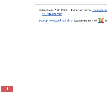
© Академик, 2000-2026
Обратная связь:
Техподдерж
👣 Путешествия
Экспорт словарей на сайты
, сделанные на PHP,
Jo
3