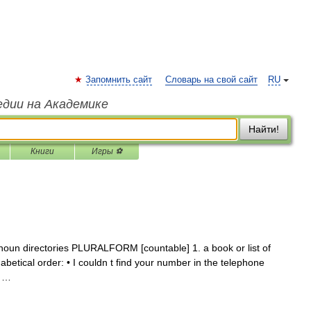
Запомнить сайт
Словарь на свой сайт
RU
едии на Академике
Найти!
Книги
Игры ⚽
] noun directories PLURALFORM [countable] 1. a book or list of
abetical order: • I couldn t find your number in the telephone
e …