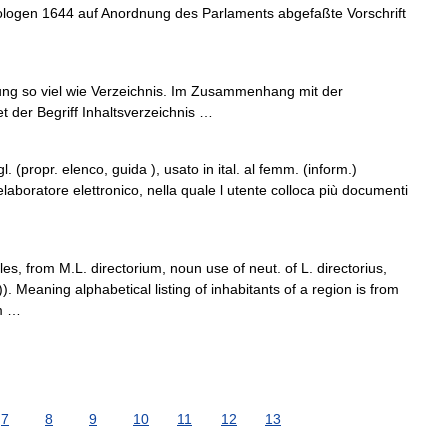
ologen 1644 auf Anordnung des Parlaments abgefaßte Vorschrift
ung so viel wie Verzeichnis. Im Zusammenhang mit der
 der Begriff Inhaltsverzeichnis …
ingl. (propr. elenco, guida ), usato in ital. al femm. (inform.)
laboratore elettronico, nella quale l utente colloca più documenti
es, from M.L. directorium, noun use of neut. of L. directorius,
). Meaning alphabetical listing of inhabitants of a region is from
om …
7
8
9
10
11
12
13