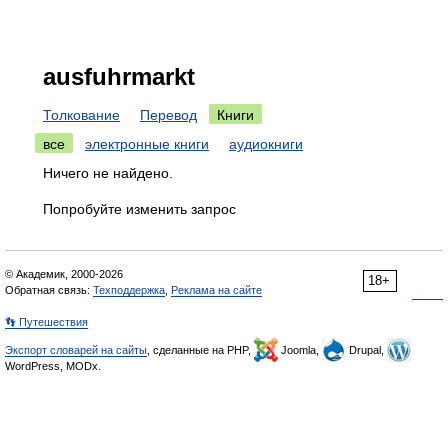
ausfuhrmarkt
Толкование
Перевод
Книги
все
электронные книги
аудиокниги
Ничего не найдено.
Попробуйте изменить запрос
© Академик, 2000-2026
18+
Обратная связь:
Техподдержка
,
Реклама на сайте
👣 Путешествия
Экспорт словарей на сайты
, сделанные на PHP,
Joomla,
Drupal,
WordPress, MODx.