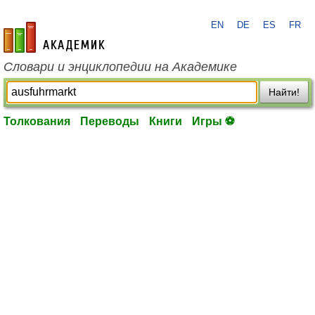
EN
DE
ES
FR
academic.ru
Словари и энциклопедии на Академике
Найти!
Толкования
Переводы
Книги
Игры ⚽