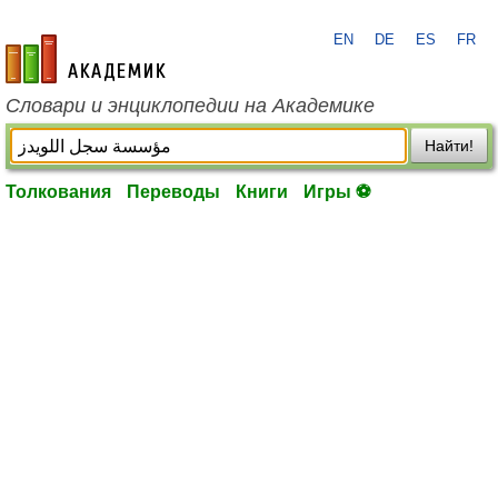
EN
DE
ES
FR
academic.ru
Словари и энциклопедии на Академике
Найти!
Толкования
Переводы
Книги
Игры ⚽