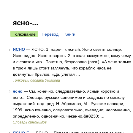
ясно-...
Толкование
Перевод
Книги
ЯСНО
— ЯСНО. 1. нареч. к ясный. Ясно светит солнце.
1
Ясно видно. Ясно говорить. 2. в знач. сказуемого, кому чему
и с союзом что . Понятно, безусловно (разг.). «А ясно только
в трюм лишь стоит заглянуть, что кораблю часа не
дотянуть.» Крылов. «Да, улетая …
Толковый словарь Ушакова
ясно
— См. конечно, следовательно, ясный коротко и
2
ясно... Словарь русских синонимов и сходных по смыслу
выражений. под. ред. Н. Абрамова, М.: Русские словари,
1999. ясно конечно, следовательно, очевидно; несомненно,
определенно, однозначно, чеканно,&#8230; …
Словарь синонимов