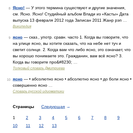
Ясно!
— У этого термина существуют и другие значения,
8
см. Ясно. Ясно! Студийный альбом Влади из «Касты» Дата
выпуска 13 февраля 2012 года Записан 2011 Жанр рэп …
Википедия
ясно
— сказ., употр. сравн. часто 1. Когда вы говорите, что
9
на улице ясно, вы хотите сказать, что на небе нет туч и
светит солнце. 2. Когда вам что либо ясно, это означает, что
вы хорошо понимаете это. Гражданин, вам всё ясно? 3.
Когда вы говорите про&#8230; …
Толковый словарь Дмитриева
ясно
— • абсолютно ясно • абсолютно ясно • до боли ясно •
10
совершенно ясно …
Словарь русской идиоматики
Страницы
Следующая
→
1
2
3
4
5
6
7
8
9
10
11
12
13