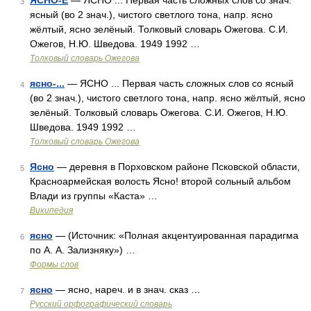
ЯСНО-Е
— ЯСНО ... Первая часть сложных слов со знач.
3
ясный (во 2 знач.), чистого светлого тона, напр. ясно
жёлтый, ясно зелёный. Толковый словарь Ожегова. С.И.
Ожегов, Н.Ю. Шведова. 1949 1992 …
Толковый словарь Ожегова
ясно-...
— ЯСНО ... Первая часть сложных слов со ясный
4
(во 2 знач.), чистого светлого тона, напр. ясно жёлтый, ясно
зелёный. Толковый словарь Ожегова. С.И. Ожегов, Н.Ю.
Шведова. 1949 1992 …
Толковый словарь Ожегова
Ясно
— деревня в Порховском районе Псковской области,
5
Красноармейская волость Ясно! второй сольный альбом
Влади из группы «Каста» …
Википедия
ясно
— (Источник: «Полная акцентуированная парадигма
6
по А. А. Зализняку») …
Формы слов
ясно
— ясно, нареч. и в знач. сказ …
7
Русский орфографический словарь