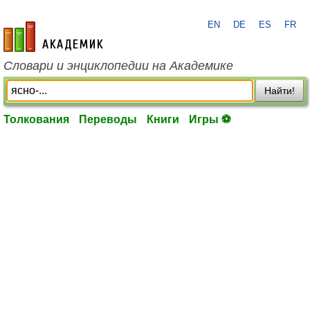
EN
DE
ES
FR
academic.ru
Словари и энциклопедии на Академике
Найти!
Толкования
Переводы
Книги
Игры ⚽