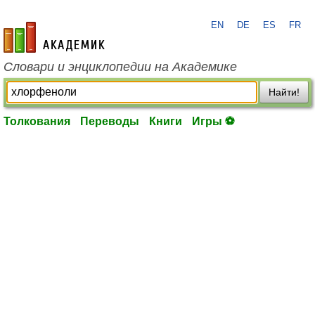
EN
DE
ES
FR
academic.ru
Словари и энциклопедии на Академике
Найти!
Толкования
Переводы
Книги
Игры ⚽